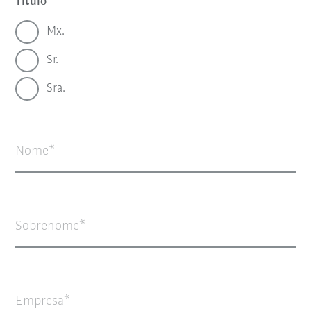
Título
Mx.
Sr.
Sra.
Nome
Sobrenome
Empresa