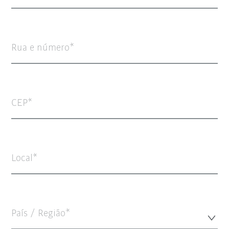
Rua e número
CEP
Local
País / Região*