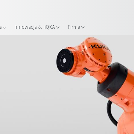
Polski / Polish
KUKA Robot Guide!
lizacja
Odwiedź KUKA Robot Guide ju
s
Innowacja & iiQKA
Firma