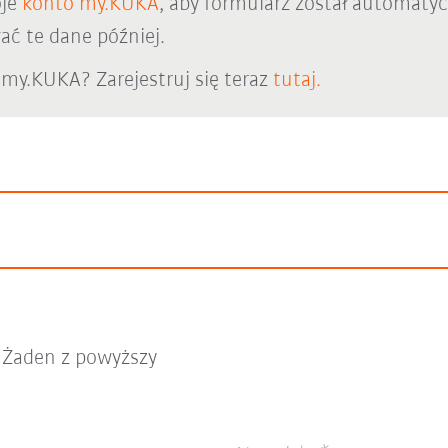
oje
konto my.KUKA
, aby formularz został automaty
ć te dane później.
 my.KUKA? Zarejestruj się teraz
tutaj.
Żaden z powyższy