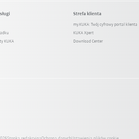
sługi
Strefa klienta
my.KUKA: Twój cyfrowy portal klienta
padku
KUKA Xpert
ty KUKA
Download Center
2026
Stopka redakcyjna
Ochrona danych
Ustawienia plików cookie