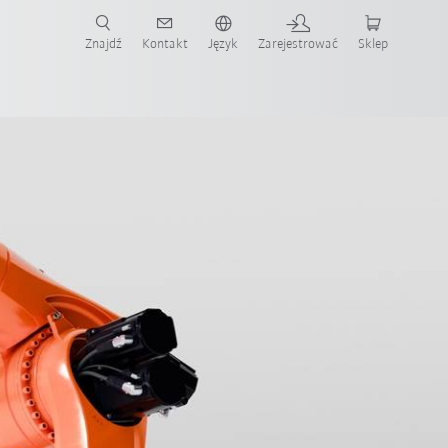
Znajdź
Kontakt
Język
Zarejestrować
Sklep
ż teraz!