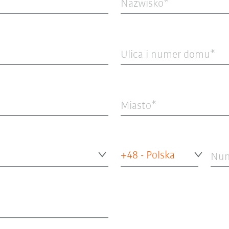
Nazwisko
Ulica i numer domu
Miasto
+48 - Polska
Num