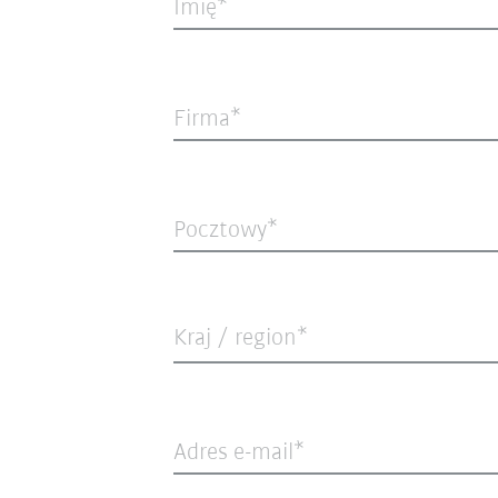
Imię
Firma
Pocztowy
Kraj / region*
Adres e-mail