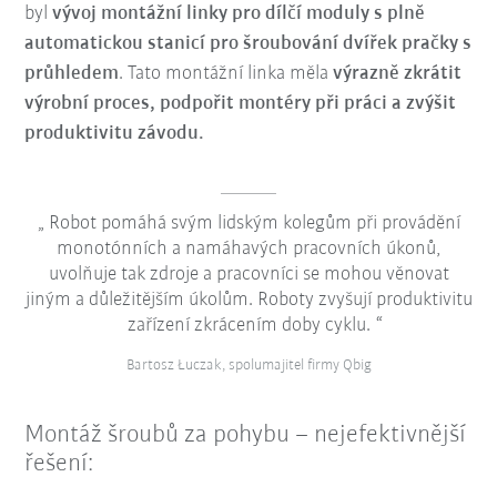
byl
vývoj montážní linky pro dílčí moduly s plně
automatickou stanicí pro šroubování dvířek pračky s
průhledem
. Tato montážní linka měla
výrazně zkrátit
výrobní proces, podpořit montéry při práci a zvýšit
produktivitu závodu.
Robot pomáhá svým lidským kolegům při provádění
monotónních a namáhavých pracovních úkonů,
uvolňuje tak zdroje a pracovníci se mohou věnovat
jiným a důležitějším úkolům. Roboty zvyšují produktivitu
zařízení zkrácením doby cyklu.
Bartosz Łuczak, spolumajitel firmy Qbig
Montáž šroubů za pohybu – nejefektivnější
řešení: