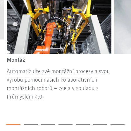
Montáž
Automatizujte své montážní procesy a svou
výrobu pomocí našich kolaborativních
montážních robotů – zcela v souladu s
Průmyslem 4.0.