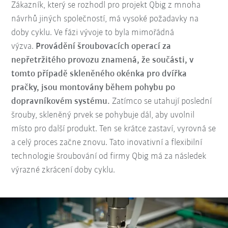
Zákazník, který se rozhodl pro projekt Qbig z mnoha
návrhů jiných společností, má vysoké požadavky na
doby cyklu. Ve fázi vývoje to byla mimořádná
výzva.
Provádění šroubovacích operací za
nepřetržitého provozu znamená, že součásti, v
tomto případě skleněného okénka pro dvířka
pračky, jsou montovány během pohybu po
dopravníkovém systému.
Zatímco se utahují poslední
šrouby, skleněný prvek se pohybuje dál, aby uvolnil
místo pro další produkt. Ten se krátce zastaví, vyrovná se
a celý proces začne znovu. Tato inovativní a flexibilní
technologie šroubování od firmy Qbig má za následek
výrazné zkrácení doby cyklu.