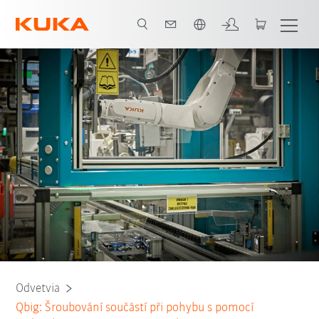
Slovenčina / Slovak
Všichni systémoví partneři
Odvetvia
Qbig: Šroubování součástí při pohybu s pomocí