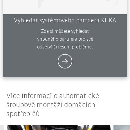
Vyhledat systémového partnera KUKA
Zde si můžete vyhledat
vhodného partnera pro své
odvětví či řešení problému.
Více informací o automatické
šroubové montáži domácích
spotřebičů