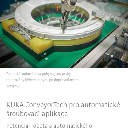
Pomocí šroubování za pohybu jsou prvky
montovány během pohybu po dopravníkovém
systému
KUKA.ConveyorTech pro automatické
šroubovací aplikace
Potenciál robota a automatického