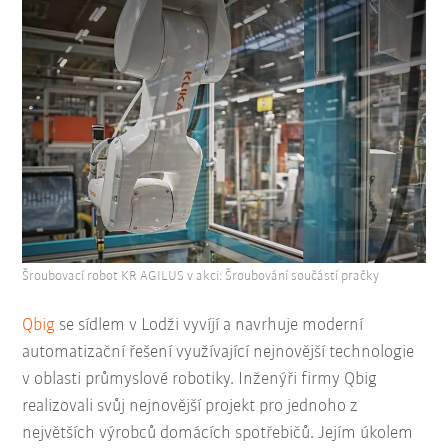
Šroubovací robot KR AGILUS v akci: Šroubování součástí pračky
Qbig
se sídlem v Lodži vyvíjí a navrhuje moderní
automatizační řešení využívající nejnovější technologie
v oblasti průmyslové robotiky.
Inženýři firmy Qbig
realizovali svůj nejnovější projekt pro jednoho z
největších výrobců domácích spotřebičů.
Jejím úkolem