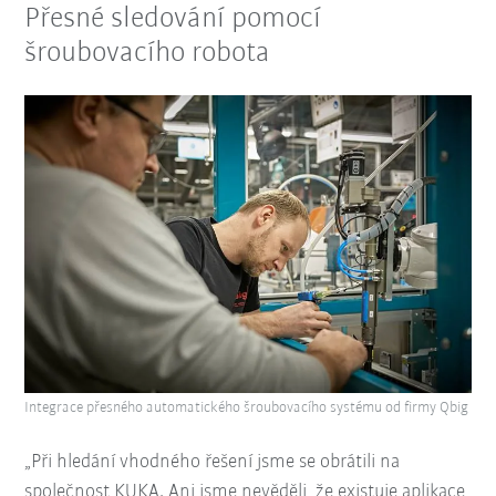
Přesné sledování pomocí
šroubovacího robota
Integrace přesného automatického šroubovacího systému od firmy Qbig
„Při hledání vhodného řešení jsme se obrátili na
společnost KUKA. Ani jsme nevěděli, že existuje aplikace