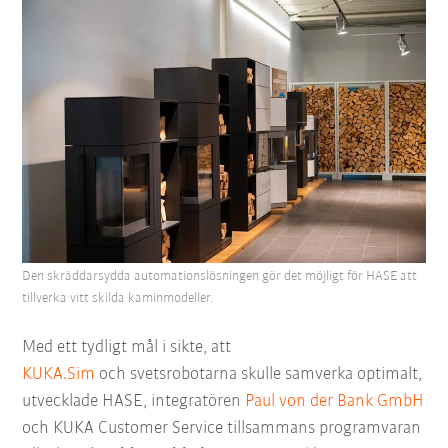
Den skräddarsydda automationslösningen gör det möjligt för HASE att
tillverka vitt skilda kaminmodeller.
Med ett tydligt mål i sikte, att
KUKA.Sim
och svetsrobotarna skulle samverka optimalt,
utvecklade HASE, integratören
Paul von der Bank GmbH
och KUKA Customer Service tillsammans programvaran