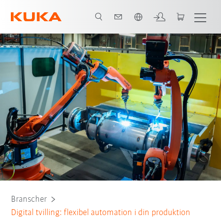
Engelska / English
Minimera risken för fel
Moduluppbyggd programvaruarkitektur
Alla s
Branscher
Digital tvilling: flexibel automation i din produktion