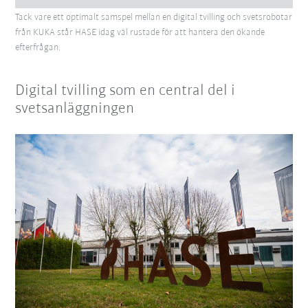
Tack vare ett optimalt samspel mellan en digital tvilling och svetsrobotar
från KUKA står HASE idag väl rustade för att hantera den ökande
efterfrågan.
Digital tvilling som en central del i
svetsanläggningen