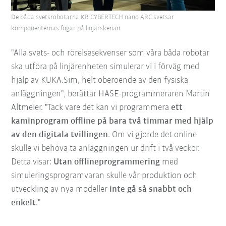
De båda svetsrobotarna KR CYBERTECH nano ARC svetsar
komponenternas fogar på linjärskenan.
"Alla svets- och rörelsesekvenser som våra båda robotar
ska utföra på linjärenheten simulerar vi i förväg med
hjälp av KUKA.Sim, helt oberoende av den fysiska
anläggningen", berättar HASE-programmeraren Martin
Altmeier. "Tack vare det kan vi programmera
ett
kaminprogram
offline
på bara två timmar med hjälp
av den digitala tvillingen
. Om vi gjorde det online
skulle vi behöva ta anläggningen ur drift i två veckor.
Detta visar:
Utan
offlineprogrammering
med
simuleringsprogramvaran skulle vår produktion och
utveckling av nya modeller
inte gå så snabbt och
enkelt
."