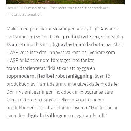
Hos HASE Kaminofenbau i Trier möts traditionellt hantverk och
innovativ automation.
Målet med produktionslösningen var tydligt: Använda
svetsrobotar i syfte att öka
produktiviteten
, säkerställa
kvaliteten
och samtidigt
avlasta medarbetarna
. Men
HASE vore inte den innovativa kamintillverkare som
HASE är känt för om företaget inte tänkte
framtidsorienterat. "Målet var att bygga en
toppmodern, flexibel robotanläggning
, även för
produktion av framtida ännu inte utvecklade modeller.
Den nya anläggningen fick dock inte begränsa våra
konstruktörers kreativitet eller orsaka nertider i
produktionen", berättar Florian Fischer. "Därför spelar
även den
digitala tvillingen
en avgörande roll."