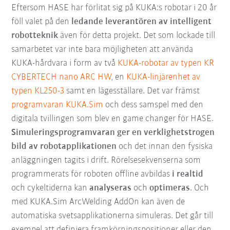
Eftersom HASE har förlitat sig på KUKA:s robotar i 20 år
föll valet på den
ledande leverantören av intelligent
robotteknik
även för detta projekt. Det som lockade till
samarbetet var inte bara möjligheten att använda
KUKA-hårdvara i form av två
KUKA-robotar av typen KR
CYBERTECH nano ARC HW
, en
KUKA-linjärenhet av
typen KL250-3
samt en lägesställare. Det var främst
programvaran KUKA.Sim
och dess samspel med den
digitala tvillingen som blev en game changer för HASE.
Simuleringsprogramvaran ger en verklighetstrogen
bild av robotapplikationen
och det innan den fysiska
anläggningen tagits i drift. Rörelsesekvenserna som
programmerats för roboten offline avbildas
i realtid
och cykeltiderna kan
analyseras
och
optimeras
. Och
med KUKA.Sim ArcWelding AddOn kan även de
automatiska svetsapplikationerna simuleras. Det går till
exempel att definiera framkörningspositioner eller den