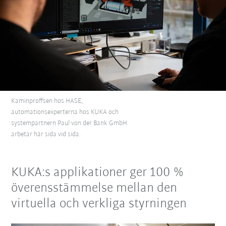
Kaminproffsen hos HASE,
automationsexperterna hos KUKA och
systempartnern Paul von der Bank GmbH
arbetar här sida vid sida.
KUKA:s applikationer ger 100 %
överensstämmelse mellan den
virtuella och verkliga styrningen