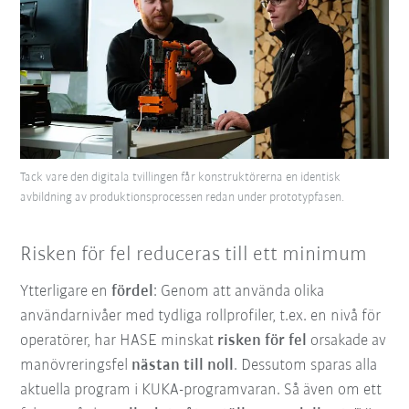
Tack vare den digitala tvillingen får konstruktörerna en identisk
avbildning av produktionsprocessen redan under prototypfasen.
Risken för fel reduceras till ett minimum
Ytterligare en
fördel
: Genom att använda olika
användarnivåer med tydliga rollprofiler, t.ex. en nivå för
operatörer, har HASE minskat
risken för fel
orsakade av
manövreringsfel
nästan till noll
. Dessutom sparas alla
aktuella program i KUKA-programvaran. Så även om ett