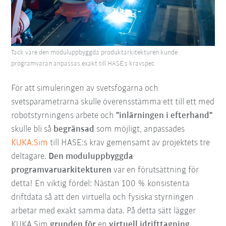
Tack vare den moduluppbyggda produktarkitekturen kunde
programvaran anpassas exakt till HASE:s kravspec.
För att simuleringen av svetsfogarna och
svetsparametrarna skulle överensstämma ett till ett med
robotstyrningens arbete och
"inlärningen i efterhand"
skulle bli så
begränsad
som möjligt, anpassades
KUKA.Sim
till HASE:s krav gemensamt av projektets tre
deltagare.
Den moduluppbyggda
programvaruarkitekturen
var en förutsättning för
detta! En viktig fördel: Nästan 100 % konsistenta
driftdata så att den virtuella och fysiska styrningen
arbetar med exakt samma data. På detta sätt lägger
KUKA.Sim
grunden för
en
virtuell idrifttagning
.