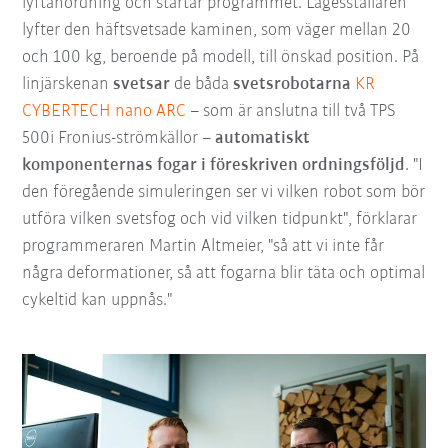
lyftanordning och startar programmet. Lägesställaren
lyfter den häftsvetsade kaminen, som väger mellan 20
och 100 kg, beroende på modell, till önskad position. På
linjärskenan
svetsar
de båda
svetsrobotarna
KR
CYBERTECH nano ARC
– som är anslutna till två TPS
500i Fronius-strömkällor –
automatiskt
komponenternas fogar i föreskriven ordningsföljd
. "I
den föregående simuleringen ser vi vilken robot som bör
utföra vilken svetsfog och vid vilken tidpunkt", förklarar
programmeraren Martin Altmeier, "så att vi inte får
några deformationer, så att fogarna blir täta och optimal
cykeltid kan uppnås."