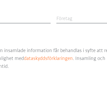
Företag
an insamlade information får behandlas i syfte att 
nlighet med
dataskyddsförklaringen
. Insamling och
mtid.