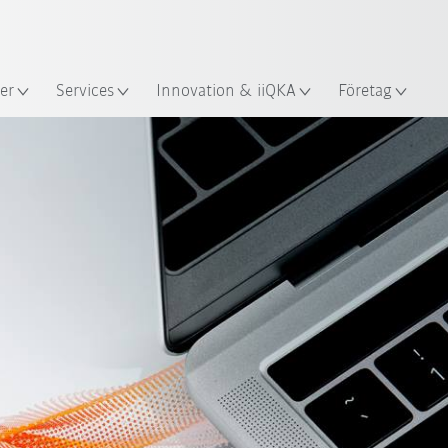
Engelska / English
s
er
Services
Innovation & iiQKA
Företag