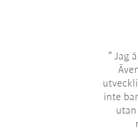
Jag ä
Även
utveckl
inte ba
utan