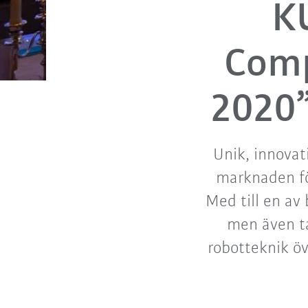
KU
Comp
2020”
Unik, innovat
marknaden fö
Med till en av
men även ta
robotteknik öv