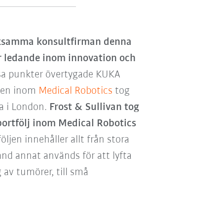
verksamma konsultfirman denna
är ledande inom innovation och
sa punkter övertygade KUKA
lsen inom
Medical Robotics
tog
a i London.
Frost & Sullivan tog
portfölj inom Medical Robotics
öljen innehåller allt från stora
and annat används för att lyfta
 av tumörer, till små