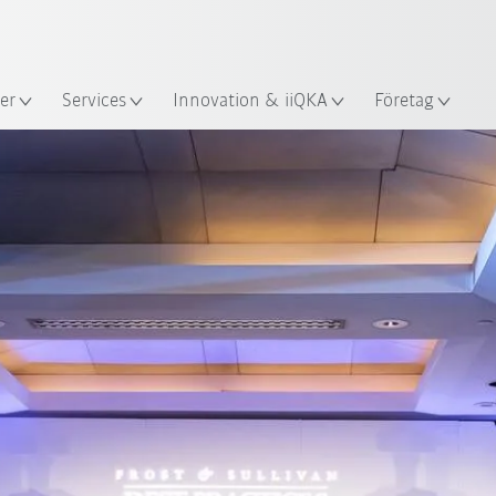
Engelska / English
s
er
Services
Innovation & iiQKA
Företag