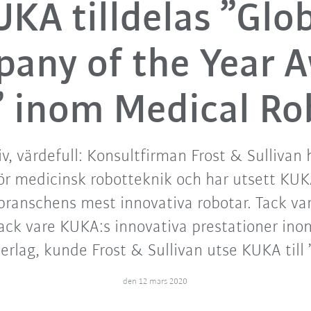
KA tilldelas ”Glo
any of the Year 
 inom Medical Ro
iv, värdefull: Konsultfirman Frost & Sullivan 
r medicinsk robotteknik och har utsett KUK
 branschens mest innovativa robotar. Tack va
ck vare KUKA:s innovativa prestationer in
erlag, kunde Frost & Sullivan utse KUKA till ”
den 12 mars 2020