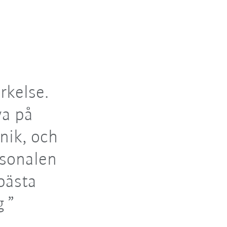
rkelse.
va på
nik, och
rsonalen
bästa
g