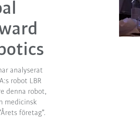
bal
Award
botics
har analyserat
A:s robot LBR
re denna robot,
om medicinsk
Årets företag”.