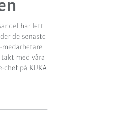
nen
andel har lett
nder de senaste
e-medarbetare
 i takt med våra
ce-chef på KUKA