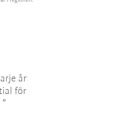
ar i regionen.
arje år
ial för
.