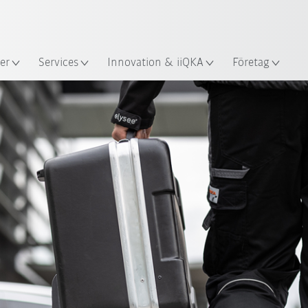
Engelska / English
s
er
Services
Innovation & iiQKA
Företag