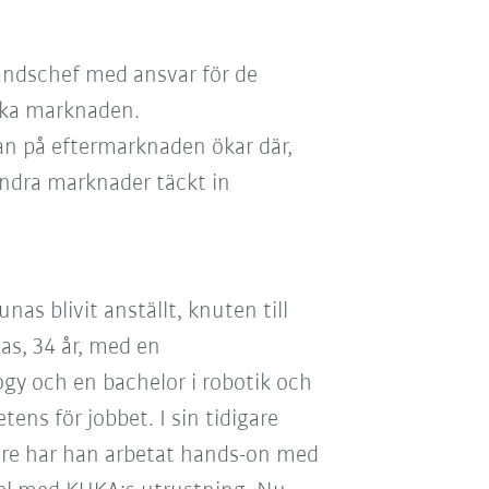
landschef med ansvar för de
iska marknaden.
gan på eftermarknaden ökar där,
 andra marknader täckt in
as blivit anställt, knuten till
as, 34 år, med en
gy och en bachelor i robotik och
ns för jobbet. I sin tidigare
are har han arbetat hands-on med