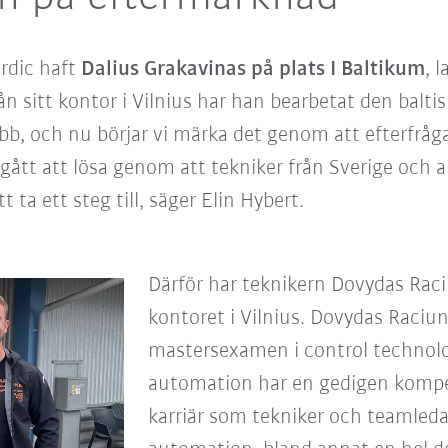
rdic haft
Dalius Grakavinas på plats I Baltikum
, 
ån sitt kontor i Vilnius har han bearbetat den balt
obb, och nu börjar vi märka det genom att efterfrå
t gått att lösa genom att tekniker från Sverige och
 ta ett steg till, säger Elin Hybert.
Därför har teknikern Dovydas Raciun
kontoret i Vilnius. Dovydas Raciun
mastersexamen i control technolo
automation har en gedigen kompete
karriär som tekniker och teamled