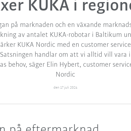
xer KUKA i regio
ågan på marknaden och en växande marknads
g ökning av antalet KUKA-robotar i Baltikum u
stärker KUKA Nordic med en customer servic
Satsningen handlar om att vi alltid vill vara
as behov, säger Elin Hybert, customer servi
Nordic
den 17 juli 2024
an på eftermarknad