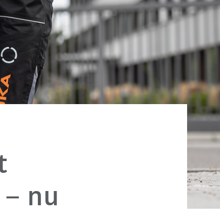
t
 – nu