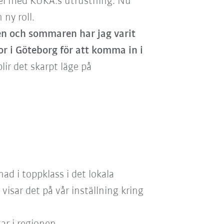
el med KUKA:s utrustning. Nu
 ny roll.
ren och sommaren har jag varit
r i Göteborg för att komma in i
lir det skarpt läge på
ad i toppklass i det lokala
isar det på vår inställning kring