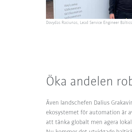
Dovydas Raciunas, Lead Service Engineer Baltics
Öka andelen ro
Även landschefen Dalius Grakavina
ekosystemet för automation är avg
att tänka globalt men agera lokal