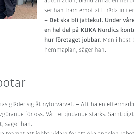
automation, bland annat en hel d
ser han fram emot att träda in i en
– Det ska bli jättekul. Under vå
en hel del på KUKA Nordics konto
hur företaget jobbar.
Men i höst b
hemmaplan, säger han.
botar
s gläder sig åt nyförvärvet. – Att ha en eftermarkn
örande för oss. Vårt erbjudande stärks. Samtidigt v
t, säger han.