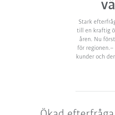
vä
Stark efterfr
till en krafti
åren. Nu för
för regionen.– 
kunder och der
Ökad efterfråg