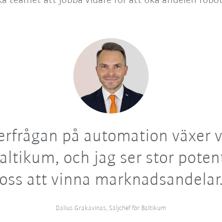
 teamet att jobba vidare för att öka andelen robot
erfrågan på automation växer v
Baltikum, och jag ser stor potent
oss att vinna marknadsandelar
Dalius Grakavinas, Säljchef för Baltikum