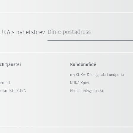
Din e-postadress
UKA:s nyhetsbrev
ch tjänster
Kundområde
my.KUKA: Din digitala kundportal
xempel
KUKA Xpert
botar från KUKA
Nedladdningscentral