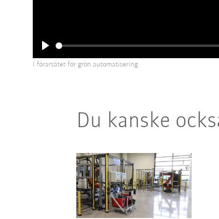
Play
I förarsätet för grön automatisering
Du kanske också