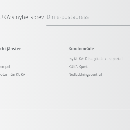
Din e-postadress
UKA:s nyhetsbrev
ch tjänster
Kundområde
my.KUKA: Din digitala kundportal
xempel
KUKA Xpert
botar från KUKA
Nedladdningscentral