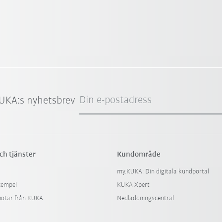
Din e-postadress
UKA:s nyhetsbrev
ch tjänster
Kundområde
my.KUKA: Din digitala kundportal
xempel
KUKA Xpert
botar från KUKA
Nedladdningscentral