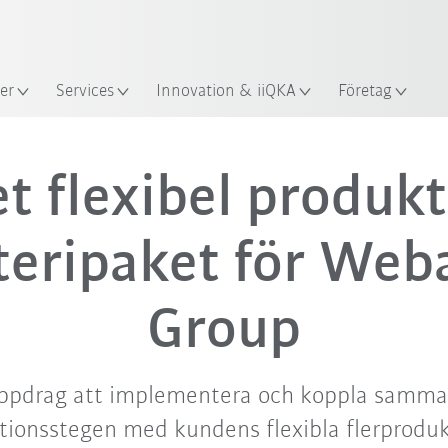
er
Services
Innovation & iiQKA
Företag
t flexibel produkt
teripaket för Web
Group
uppdrag att implementera och koppla samma
tionsstegen med kundens flexibla flerprodukt