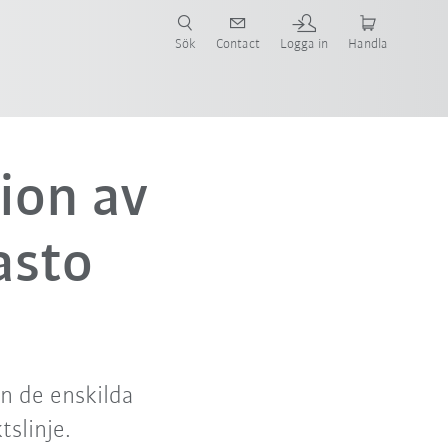
Sök
Contact
Logga in
Handla
ion av
asto
n de enskilda
slinje.