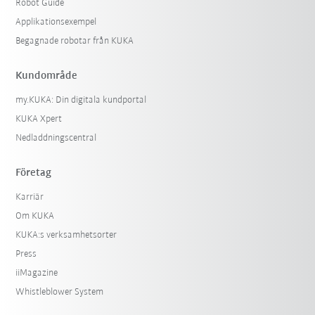
Robot Guide
Applikationsexempel
Begagnade robotar från KUKA
Kundområde
my.KUKA: Din digitala kundportal
KUKA Xpert
Nedladdningscentral
Företag
Karriär
Om KUKA
KUKA:s verksamhetsorter
Press
iiMagazine
Whistleblower System