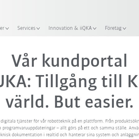
er
Services
Innovation & iiQKA
Företag
Vår kundportal
KA: Tillgång till 
värld. But easier.
igitala tjänster för vår robotteknik på en plattform. Från produktsökn
h programvaruuppdateringar – allt görs på ett och samma ställe. Använ
eknisk dokumentation i realtid och hanterar sina system och anläggnin