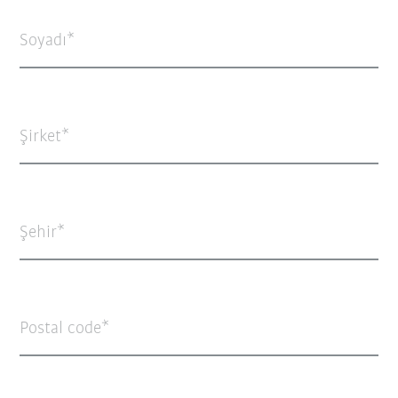
Soyadı
Şirket
Şehir
Postal code