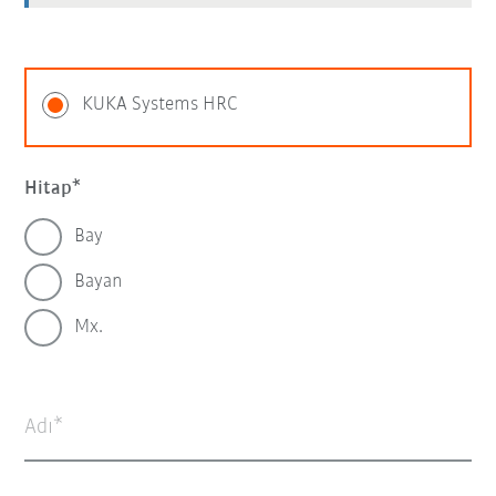
KUKA Systems HRC
Hitap
Bay
Bayan
Mx.
Adı