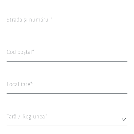
Strada şi numărul
Cod poștal
Localitate
Țară / Regiunea*