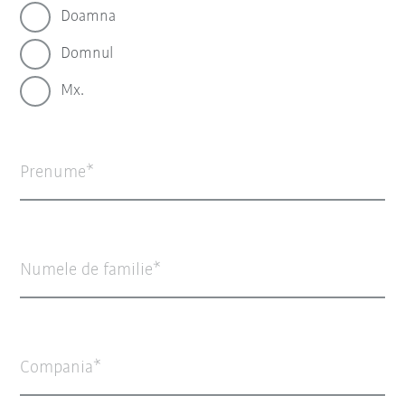
Doamna
Domnul
Mx.
Prenume
Numele de familie
Compania