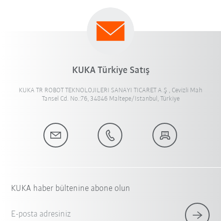
KUKA Türkiye Satış
KUKA TR ROBOT TEKNOLOJILERI SANAYI TICARET A.Ş , Cevizli Mah
Tansel Cd. No.:76, 34846 Maltepe/Istanbul, Türkiye
KUKA haber bültenine abone olun
E-posta adresiniz