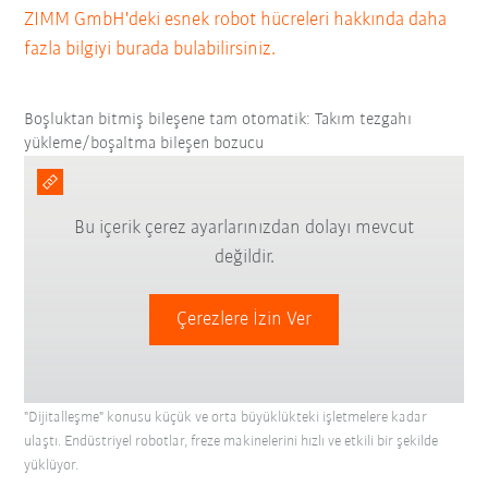
ZIMM GmbH'deki esnek robot hücreleri hakkında daha
fazla bilgiyi burada bulabilirsiniz.
Boşluktan bitmiş bileşene tam otomatik: Takım tezgahı
yükleme/boşaltma bileşen bozucu
Bu içerik çerez ayarlarınızdan dolayı mevcut
değildir.
Çerezlere İzin Ver
"Dijitalleşme" konusu küçük ve orta büyüklükteki işletmelere kadar
ulaştı. Endüstriyel robotlar, freze makinelerini hızlı ve etkili bir şekilde
yüklüyor.