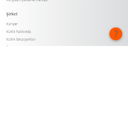
Karşıdan yükleme merkezi
Şirket
Kariyer
KUKA hakkında
KUKA lokasyonları
Basın
iiMagazine
Whistleblower System
© KUKA SE & Co. KGaA 2026
Künye
Kişisel bilgilerin korunması
Çerez ayarları