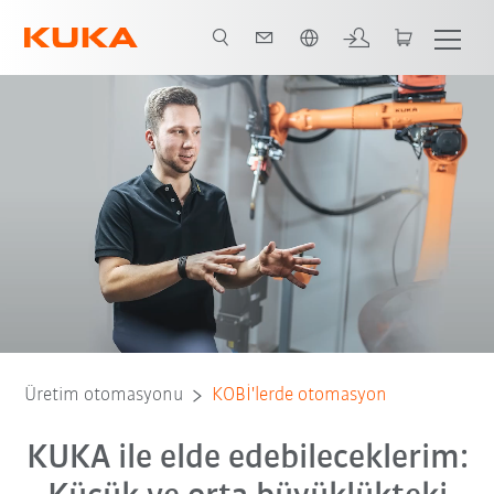
Türkçe / Turkish
ygulama örnekleri
İletişim
Avantajlar
E-kağıt
Örnek hücre
Üretim otomasyonu
KOBİ'lerde otomasyon
KUKA ile elde edebileceklerim: