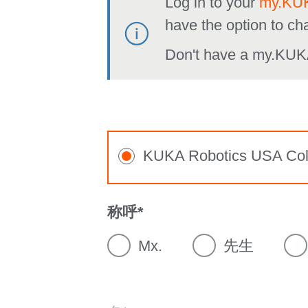
Log in to your
my.KUK
have the option to ch
Don't have a my.KUK
KUKA Robotics USA Col
称呼
Mx.
先生