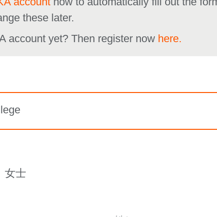
A account
now to automatically fill out the fo
ange these later.
A account yet? Then register now
here.
lege
女士