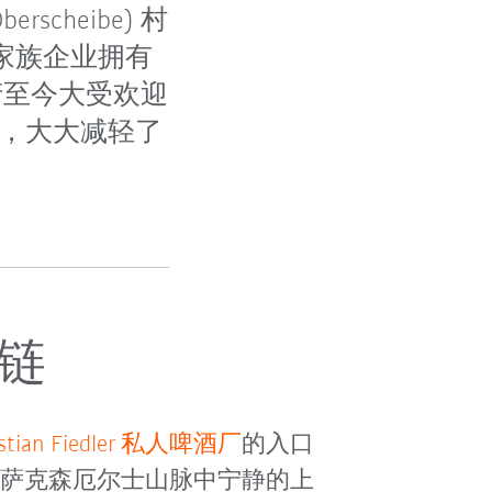
cheibe) 村
这个家族企业拥有
产至今大受欢迎
箱，大大减轻了
链
istian Fiedler 私人啤酒厂
的入口
在萨克森厄尔士山脉中宁静的上