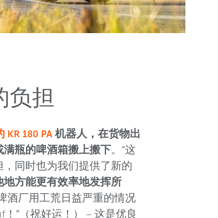
工的负担
KR 180 PA
机器人，在货物出
或满瓶的啤酒箱搬上搬下
。“这
担，同时也为我们提供了新的
他地方能更有效率地发挥所
今啤酒厂用工荒日益严重的情况
uf！”（祝好运！） – 这是优良