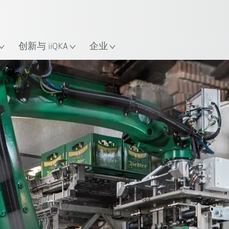
中文 / Chinese
置
创新与 iiQKA
企业
所有系统合作伙伴