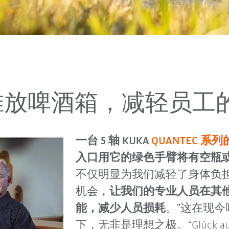
EC 堆放啤酒箱，减轻员
一台 5 轴 KUKA
QUANTEC 系列的 
入口用它的绿色手臂将有空瓶
不仅明显为我们减轻了身体负
机会，
让我们的专业人员在其
能，减少人员损耗
。”这在现
下，无非是理想之极。“Glück a