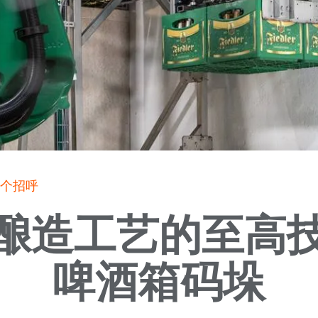
打个招呼
酿造工艺的至高
啤酒箱码垛