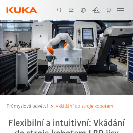
Čeština / Czech
Programování
Bezpečnostní opatření
Všichni systémoví partneři
Průmyslová odvětví
Vkládání do stroje kobotem
Flexibilní a intuitivní: Vkádání