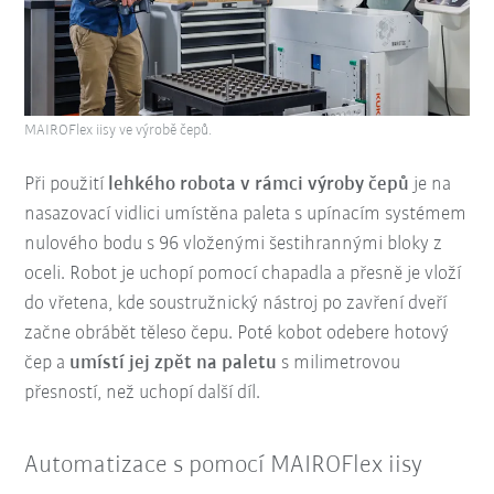
MAIROFlex iisy ve výrobě čepů.
Při použití
lehkého robota v rámci výroby čepů
je na
nasazovací vidlici umístěna paleta s upínacím systémem
nulového bodu s 96 vloženými šestihrannými bloky z
oceli. Robot je uchopí pomocí chapadla a přesně je vloží
do vřetena, kde soustružnický nástroj po zavření dveří
začne obrábět těleso čepu. Poté kobot odebere hotový
čep a
umístí jej zpět na paletu
s milimetrovou
přesností, než uchopí další díl.
Automatizace s pomocí MAIROFlex iisy