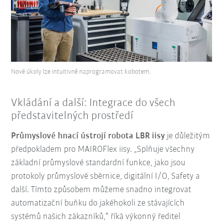
Nové úkoly lze intuitivně naprogramovat kobotem.
Vkládání a další: Integrace do všech
představitelných prostředí
Průmyslové hnací ústrojí robota LBR iisy
je důležitým
předpokladem pro MAIROFlex iisy. „Splňuje všechny
základní průmyslové standardní funkce, jako jsou
protokoly průmyslové sběrnice, digitální I/O, Safety a
další. Tímto způsobem můžeme snadno integrovat
automatizační buňku do jakéhokoli ze stávajících
systémů našich zákazníků,“ říká výkonný ředitel