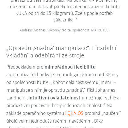
převážnou většinu aplikací. Na buňku MAIROFlex iisy
můžeme nainstalovat jakékoli užitečné zatížení kobota
KUKA od tří do 15 kilogramů. Zcela podle potřeb
zákazníka.
Andreas Mathes, výkonný ředitel společnosti MAIROTEC
„Opravdu ‚snadná‘ manipulace“: Flexibilní
vkládání a odebírání ze stroje
Předpokladem pro
mimořádnou flexibilitu
automatizační buňky je technologický koncept LBR iisy
od společnosti KUKA. „Kobot dělá čest svému jménu –
manipulace s ním je opravdu ‚snadná‘,“ říká Johannes
Landherr. „
Intuitivní ovladatelnost
umožňuje rychlé a
produktivní používání bez předchozích znalostí.“ Na
základě operačního systému
iiQKA.OS
probíhá „naučení“
úkolů velmi jednoduše ručním naváděním. Díky