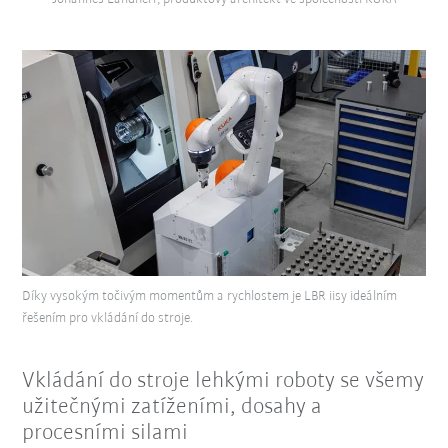
Díky vysokým točivým momentům a rychlostem je LBR iisy ideálním
řešením pro vkládání do stroje.
Vkládání do stroje lehkými roboty se všemy
užitečnými zatíženími, dosahy a
procesními silami