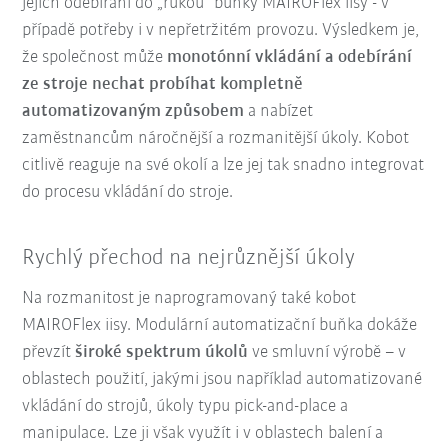
jejich odebírání do „rukou“ buňky MAIROFlex iisy - v
případě potřeby i v nepřetržitém provozu. Výsledkem je,
že společnost může
monotónní vkládání a odebírání
ze stroje nechat probíhat kompletně
automatizovaným způsobem
a nabízet
zaměstnancům náročnější a rozmanitější úkoly. Kobot
citlivě reaguje na své okolí a lze jej tak snadno integrovat
do procesu vkládání do stroje.
Rychlý přechod na nejrůznější úkoly
Na rozmanitost je naprogramovaný také kobot
MAIROFlex iisy. Modulární automatizační buňka dokáže
převzít
široké spektrum úkolů
ve smluvní výrobě – v
oblastech použití, jakými jsou například automatizované
vkládání do strojů, úkoly typu pick-and-place a
manipulace. Lze ji však využít i v oblastech balení a