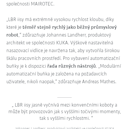
společnosti MAIROTEC.
„LBR iisy má extrémně vysokou rychlost kloubu, díky
které je
téměř stejně rychlý jako běžný průmyslový
robot
,“ zdůrazňuje Johannes Landherr, produktový
architekt ve společnosti KUKA. Výškově nastavitelná
nasazovací vidlice je navržena tak, aby vytvořila širokou
škálu pracovních prostředí. Pro vybavení automatizační
buňky je k dispozici
řada různých nástrojů
. „Modulární
automatizační buňka je založena na požadavcích
uživatele, nikoli naopak,“ zdůrazňuje Andreas Mathes.
LBR iisy jasně vyčnívá mezi konvenčními koboty a
může být provozován jak s vyššími točivými momenty,
tak s vyššími rychlostmi.
Johannes Landherr, produktový architekt ve společnosti KUKA