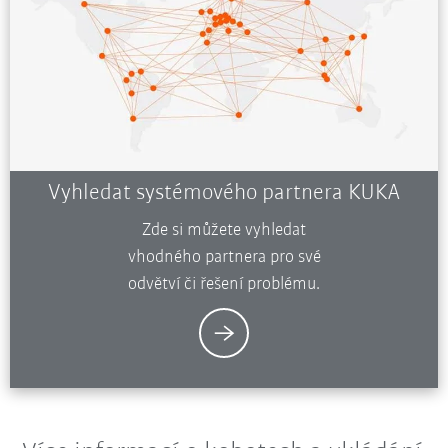
Vyhledat systémového partnera KUKA
Zde si můžete vyhledat
vhodného partnera pro své
odvětví či řešení problému.