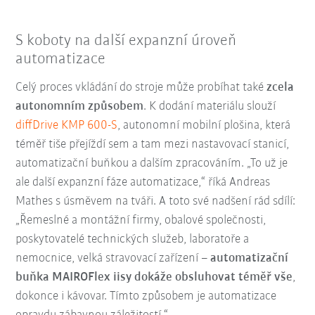
S koboty na další expanzní úroveň
automatizace
Celý proces vkládání do stroje může probíhat také
zcela
autonomním způsobem
. K dodání materiálu slouží
diffDrive KMP 600-S
, autonomní mobilní plošina, která
téměř tiše přejíždí sem a tam mezi nastavovací stanicí,
automatizační buňkou a dalším zpracováním. „To už je
ale další expanzní fáze automatizace,“ říká Andreas
Mathes s úsměvem na tváři. A toto své nadšení rád sdílí:
„Řemeslné a montážní firmy, obalové společnosti,
poskytovatelé technických služeb, laboratoře a
nemocnice, velká stravovací zařízení –
automatizační
buňka MAIROFlex iisy dokáže obsluhovat téměř vše
,
dokonce i kávovar. Tímto způsobem je automatizace