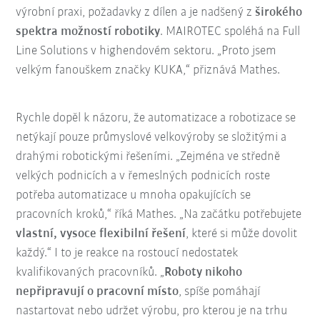
výrobní praxi, požadavky z dílen a je nadšený z
širokého
spektra možností robotiky
. MAIROTEC spoléhá na Full
Line Solutions v highendovém sektoru. „Proto jsem
velkým fanouškem značky KUKA,“ přiznává Mathes.
Rychle dopěl k názoru, že automatizace a robotizace se
netýkají pouze průmyslové velkovýroby se složitými a
drahými robotickými řešeními. „Zejména ve středně
velkých podnicích a v řemeslných podnicích roste
potřeba automatizace u mnoha opakujících se
pracovních kroků,“ říká Mathes. „Na začátku potřebujete
vlastní, vysoce flexibilní řešení
, které si může dovolit
každý.“ I to je reakce na rostoucí nedostatek
kvalifikovaných pracovníků. „
Roboty nikoho
nepřipravují o pracovní místo
, spíše pomáhají
nastartovat nebo udržet výrobu, pro kterou je na trhu