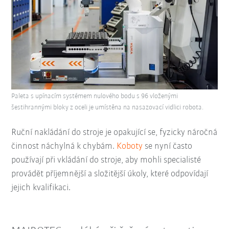
Paleta s upínacím systémem nulového bodu s 96 vloženými
šestihrannými bloky z oceli je umístěna na nasazovací vidlici robota.
Ruční nakládání do stroje je opakující se, fyzicky náročná
činnost náchylná k chybám.
Koboty
se nyní často
používají při vkládání do stroje, aby mohli specialisté
provádět příjemnější a složitější úkoly, které odpovídají
jejich kvalifikaci.