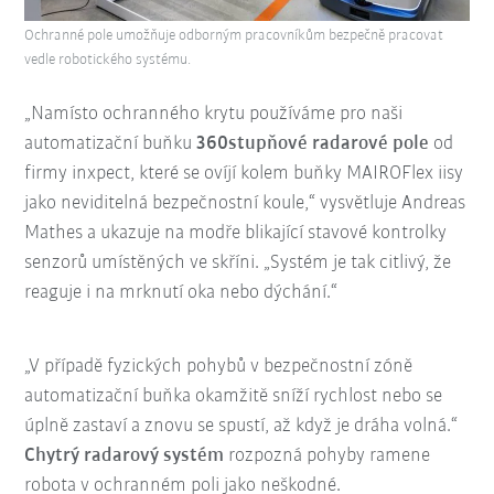
Ochranné pole umožňuje odborným pracovníkům bezpečně pracovat
vedle robotického systému.
„Namísto ochranného krytu používáme pro naši
automatizační buňku
360stupňové radarové pole
od
firmy inxpect, které se ovíjí kolem buňky MAIROFlex iisy
jako neviditelná bezpečnostní koule,“ vysvětluje Andreas
Mathes a ukazuje na modře blikající stavové kontrolky
senzorů umístěných ve skříni. „Systém je tak citlivý, že
reaguje i na mrknutí oka nebo dýchání.“
„V případě fyzických pohybů v bezpečnostní zóně
automatizační buňka okamžitě sníží rychlost nebo se
úplně zastaví a znovu se spustí, až když je dráha volná.“
Chytrý radarový systém
rozpozná pohyby ramene
robota v ochranném poli jako neškodné.