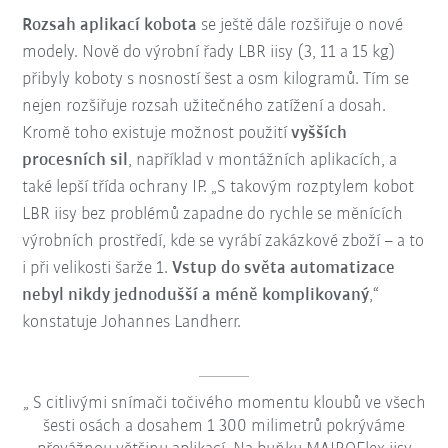
Rozsah aplikací kobota
se ještě dále rozšiřuje o nové
modely. Nově do výrobní řady LBR iisy (3, 11 a 15 kg)
přibyly koboty s nosností šest a osm kilogramů. Tím se
nejen rozšiřuje rozsah užitečného zatížení a dosah.
Kromě toho existuje možnost použití
vyšších
procesních sil
, například v montážních aplikacích, a
také lepší třída ochrany IP. „S takovým rozptylem kobot
LBR iisy bez problémů zapadne do rychle se měnících
výrobních prostředí, kde se vyrábí zakázkové zboží – a to
i při velikosti šarže 1.
Vstup do světa automatizace
nebyl nikdy jednodušší a méně komplikovaný
,“
konstatuje Johannes Landherr.
S citlivými snímači točivého momentu kloubů ve všech
šesti osách a dosahem 1 300 milimetrů pokrýváme