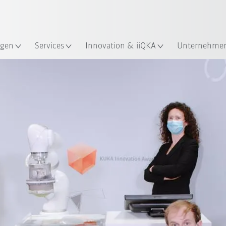
Englisch / English
ndort
gen
Services
Innovation & iiQKA
Unternehme
Innovation Award 2020
Finalisten