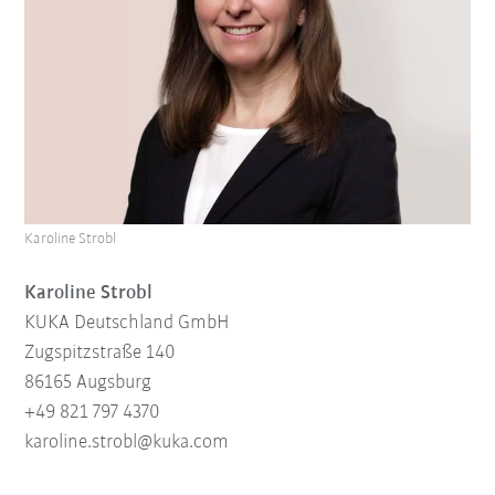
Karoline Strobl
Karoline Strobl
KUKA Deutschland GmbH
Zugspitzstraße 140
86165 Augsburg
+49 821 797 4370
karoline.strobl@kuka.com