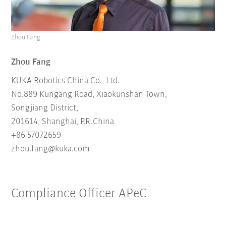
Zhou Fang
Zhou Fang
KUKA Robotics China Co., Ltd.
No.889 Kungang Road, Xiaokunshan Town,
Songjiang District,
201614, Shanghai, P.R.China
+86 57072659
zhou.fang@kuka.
com
Compliance Officer APeC