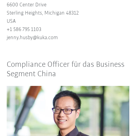
6600 Center Drive
Sterling Heights, Michigan 48312
USA
+1 586 795 1103
je
nn
y
.hu
sby
@
kuk
a.
com
Compliance Officer für das Business
Segment China