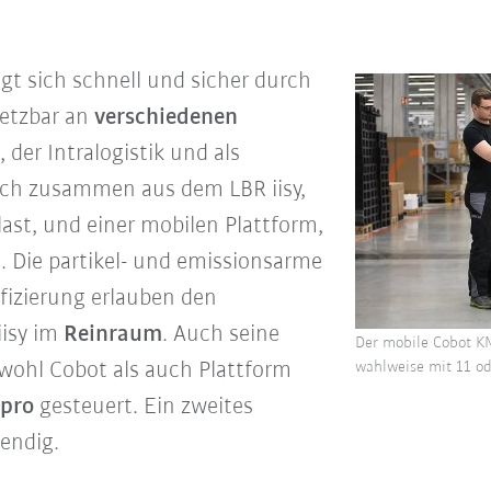
t sich schnell und sicher durch
setzbar an
verschiedenen
, der
Intralogistik und als
sich zusammen aus dem LBR iisy,
last, und einer mobilen Plattform,
t. Die partikel- und emissionsarme
fizierung erlauben den
iisy im
Reinraum
. Auch seine
Der mobile Cobot KM
wohl Cobot als auch Plattform
wahlweise mit 11 od
pro
gesteuert. Ein zweites
endig.