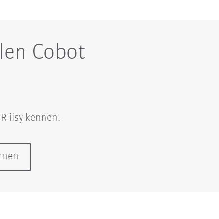
len Cobot
R iisy kennen.
rnen