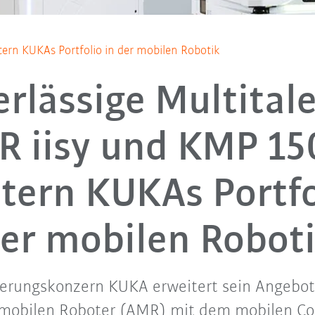
ern KUKAs Portfolio in der mobilen Robotik
rlässige Multital
 iisy und KMP 1
tern KUKAs Portfo
er mobilen Robot
erungskonzern KUKA erweitert sein Angebot
obilen Roboter (AMR) mit dem mobilen Co