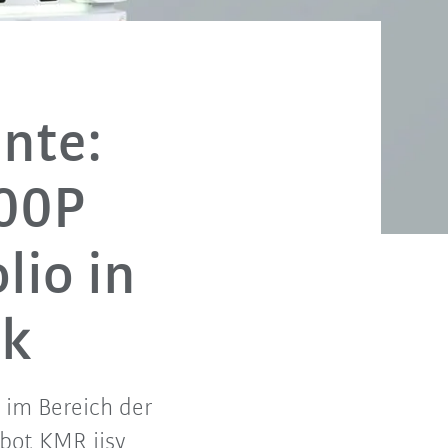
ente:
500P
lio in
ik
 im Bereich der
bot KMR iisy