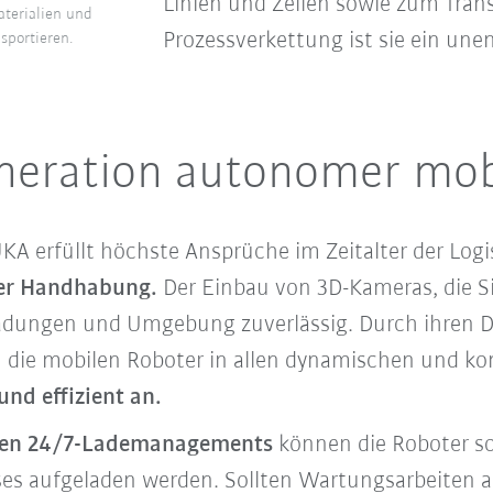
Linien und Zellen sowie zum Tran
aterialien und
Prozessverkettung ist sie ein unen
sportieren.
eration autonomer mob
 erfüllt höchste Ansprüche im Zeitalter der Logist
der Handhabung.
Der Einbau von 3D-Kameras, die S
Ladungen und Umgebung zuverlässig. Durch ihren Di
ich die mobilen Roboter in allen dynamischen und
nd effizient an.
enten 24/7-Lademanagements
können die Roboter so
es aufgeladen werden. Sollten Wartungsarbeiten an