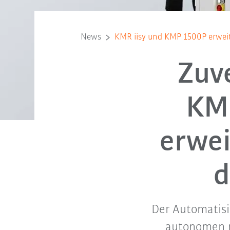
News
KMR iisy und KMP 1500P erweit
Zuve
KMR
erwei
d
Der Automatisi
autonomen m