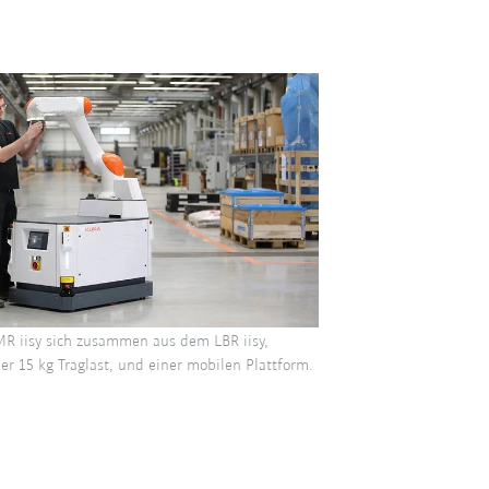
R iisy sich zusammen aus dem LBR iisy,
er 15 kg Traglast, und einer mobilen Plattform.