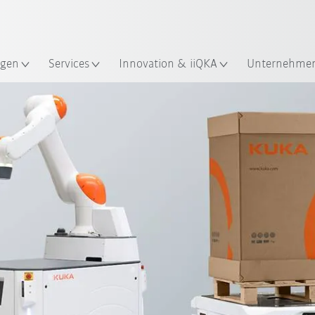
Französisch / French
gen
Services
Innovation & iiQKA
Unternehme