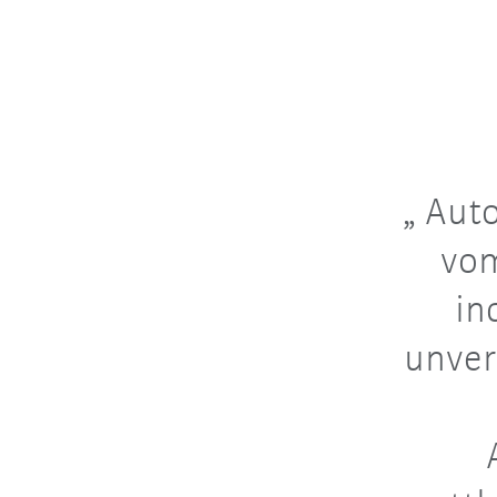
Auto
vom
in
unver