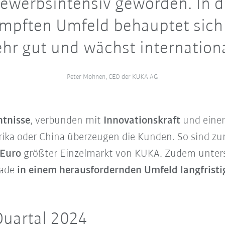
ewerbsintensiv geworden. In 
pften Umfeld behauptet sic
ehr gut und wächst internationa
Peter Mohnen, CEO der KUKA AG
tnisse
, verbunden mit
Innovationskraft
und eine
ka oder China überzeugen die Kunden. So sind zu
 Euro
größter Einzelmarkt von KUKA. Zudem unte
rade
in einem herausfordernden Umfeld langfristi
Quartal 2024