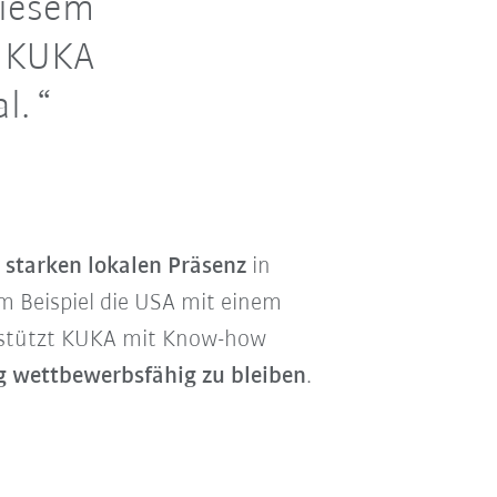
diesem
h KUKA
l.
r
starken lokalen Präsenz
in
m Beispiel die USA mit einem
rstützt KUKA mit Know-how
g wettbewerbsfähig zu bleiben
.