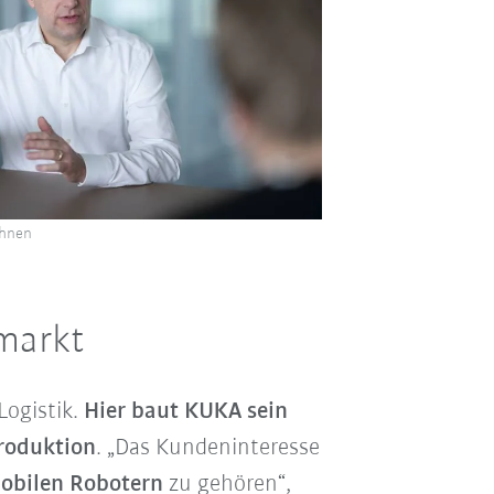
hnen
smarkt
Logistik.
Hier baut KUKA sein
roduktion
. „Das Kundeninteresse
mobilen Robotern
zu gehören“,