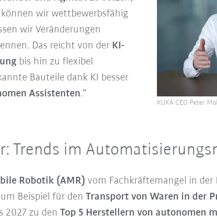
o können wir wettbewerbsfähig
ssen wir
Veränderungen
kennen
. Das reicht von der
KI-
rung
bis hin zu flexibel
kannte Bauteile dank KI besser
nomen Assistenten
.“
KUKA CEO Peter Mo
er: Trends im Automatisierung
ile Robotik (AMR)
vom Fachkräftemangel in der 
zum Beispiel für den
Transport von Waren in der P
bis 2027 zu den
Top 5 Herstellern von autonomen 