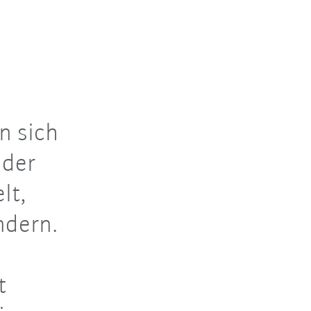
n sich
 der
lt,
ndern.
t