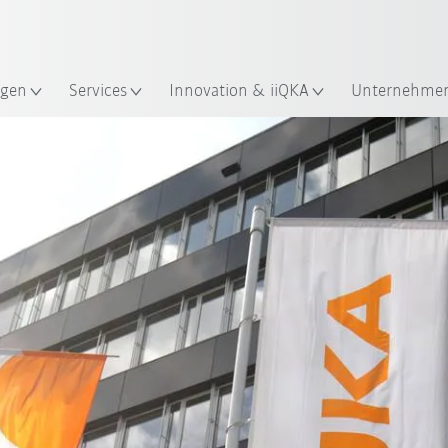
Französisch / French
gen
Services
Innovation & iiQKA
Unternehme