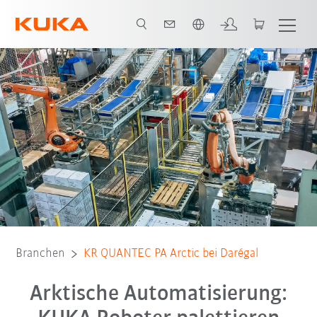
Englisch / English
Video
Software
Kontakt
E-Book
Alle System Partner
Branchen
KR QUANTEC PA Arctic bei Darégal
Arktische Automatisierung: