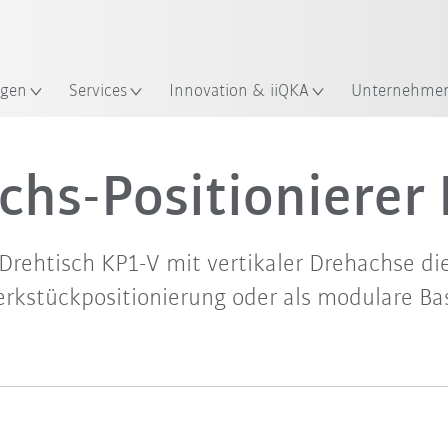
Robot Guide!
KUKA Robot Guide ausprobier
gen
Services
Innovation & iiQKA
Unternehme
Video
chs-Positionierer
Drehtisch KP1-V mit vertikaler Drehachse di
rkstückpositionierung oder als modulare Bas