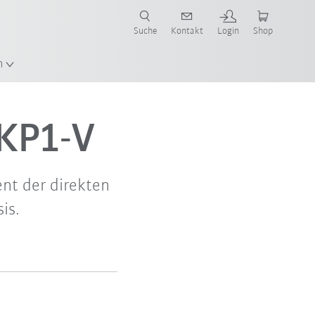
Suche
Kontakt
Login
Shop
en!
n
 KP1-V
ent der direkten
is.