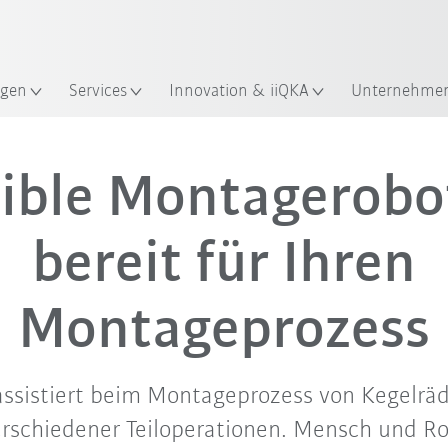
Robot Guide!
KUKA Robot Guide ausprobier
gen
Services
Innovation & iiQKA
Unternehme
Video
xible Montagerobot
bereit für Ihren
Montageprozess
ssistiert beim Montageprozess von Kegelräd
schiedener Teiloperationen. Mensch und Ro