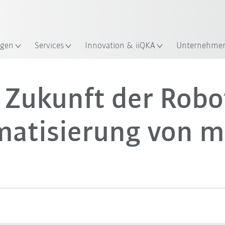
Robot Guide!
KUKA Robot Guide ausprobier
gen
Services
Innovation & iiQKA
Unternehme
 Zukunft der Robo
atisierung von 