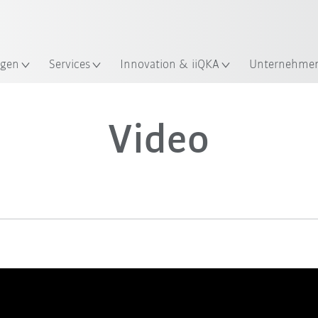
Robot Guide!
KUKA Robot Guide ausprobier
gen
Services
Innovation & iiQKA
Unternehme
Video