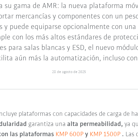
a su gama de AMR: la nueva plataforma móv
ortar mercancías y componentes con un peso
s y puede equiparse opcionalmente con una
ple con los más altos estándares de protec
nes para salas blancas y ESD, el nuevo módu
ilita aún más la automatización, incluso con
28 de agosto de 2025
cluye plataformas con capacidades de carga de has
dularidad
garantiza una
alta permeabilidad,
ya q
on las plataformas
KMP 600P
y
KMP 1500P
.
Las 