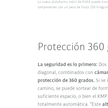
La nueva plataforma móvil de KUKA puede trans
componentes con un peso de hasta 250 kilogra
Protección 360
La seguridad es lo primero:
Dos
diagonal, combinados con
cámar
protección de 360 grados.
Si se 
camino, se puede sortear de form
suficiente espacio, o bien el KM
totalmente automática. “Este
alt