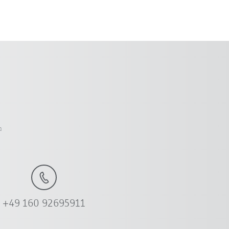
a
+49 160 92695911