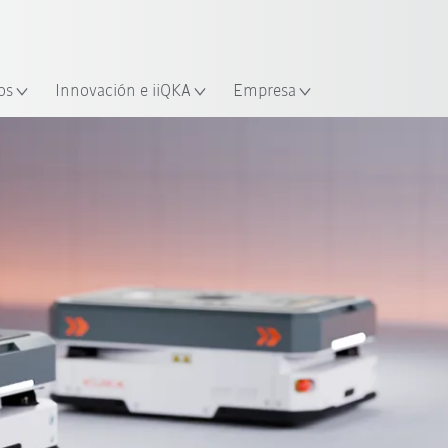
Español / Spanish
industria y aplicación
cación
Empieza a investigar con la n
os
Innovación e iiQKA
Empresa