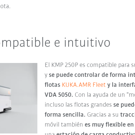
lota.
ompatible e intuitivo
El KMP 250P es compatible para s
y
se puede controlar de forma int
flotas
KUKA.AMR Fleet
y la inte
VDA 5050.
Con la ayuda de un “m
incluso las flotas grandes
se pued
forma sencilla.
Gracias a su
tracc
móvil también
es muy flexible en
una
estación de carga conductiv