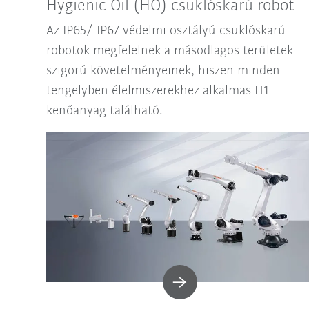
Hygienic Oil (HO) csuklóskarú robot
Az IP65/ IP67 védelmi osztályú csuklóskarú
robotok megfelelnek a másodlagos területek
szigorú követelményeinek, hiszen minden
tengelyben élelmiszerekhez alkalmas H1
kenőanyag található.