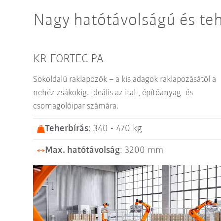
Nagy hatótávolságú és teh
KR FORTEC PA
Sokoldalú raklapozók – a kis adagok raklapozásától a
nehéz zsákokig. Ideális az ital-, építőanyag- és
csomagolóipar számára.
Teherbírás
: 340 - 470 kg
Max. hatótávolság
: 3200 mm