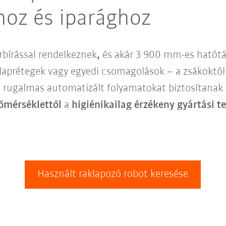
hoz és iparághoz
rbírással rendelkeznek
,
és akár 3 900 mm-es
hatótá
aklaprétegek vagy egyedi csomagolások – a zsákoktól
és rugalmas automatizált folyamatokat biztosítana
őmérséklettől
a
higiénikailag érzékeny gyártási t
Használt raklapozó robot keresése