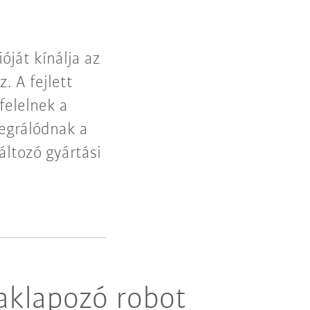
óját kínálja az
. A fejlett
felelnek a
egrálódnak a
ltozó gyártási
raklapozó robot