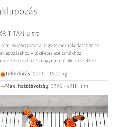
aklapozás
KR TITAN ultra
Erőteljes ipari robot a nagy terhek rakodásához és
raklapozásához – tökéletes acéltartókhoz,
motorblokkokhoz és nagyméretű alkatrészekhez.
Teherbírás
: 1000 - 1500 kg
Max. hatótávolság
: 3226 - 4218 mm