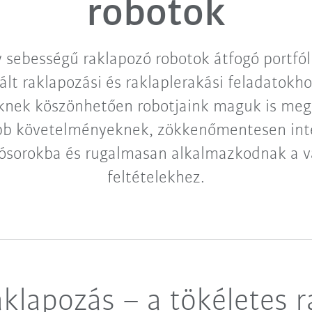
robotok
sebességű raklapozó robotok átfogó portfóli
lt raklapozási és raklaplerakási feladatokhoz
knek köszönhetően robotjaink maguk is meg
bb követelményeknek, zökkenőmentesen int
ósorokba és rugalmasan alkalmazkodnak a vá
feltételekhez.
aklapozás – a tökéletes 