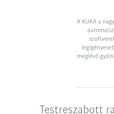
A KUKA a nagy 
automatizá
szoftvere
legigényese
meglévő gyárt
Testreszabott r