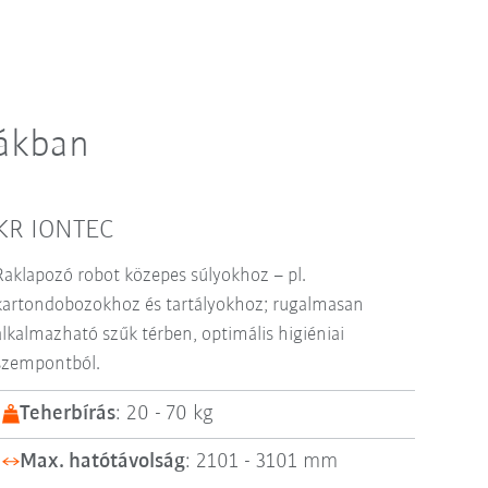
lákban
KR IONTEC
Raklapozó robot közepes súlyokhoz – pl.
kartondobozokhoz és tartályokhoz; rugalmasan
alkalmazható szűk térben, optimális higiéniai
szempontból.
Teherbírás
: 20 - 70 kg
Max. hatótávolság
: 2101 - 3101 mm