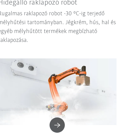
Hidegálló raklapozó robot
Rugalmas raklapozó robot -30 °C-ig terjedő
mélyhűtési tartományban. Jégkrém, hús, hal és
egyéb mélyhűtött termékek megbízható
raklapozása.