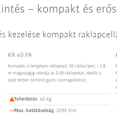
intés – kompakt és erős
és kezelése kompakt raklapcel
KR 40 PA
Kompakt, 4 tengelyes raklapozó, 56 ciklus/perc – 1,8
m magasságig rakodja az EUR-raklapokat, ideális a
szűk térben történő gyors csomagoláshoz.
Teherbírás
: 40 kg
Max. hatótávolság
: 2091 mm