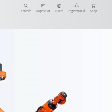
Keresés
Kapcsolat
Nyelv
Regisztráció
Shop
ide-ot most!
Példák az ügyfeleknél megvalósult megoldásokra
Software