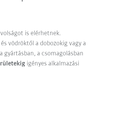
volságot is elérhetnek.
 és vödröktől a dobozokig vagy a
k a gyártásban, a csomagolásban
erületekig
igényes alkalmazási