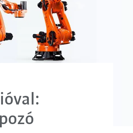
ióval:
apozó