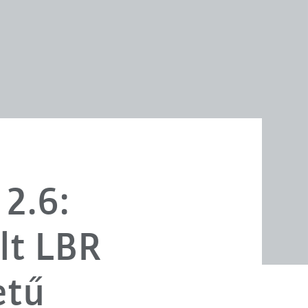
2.6:
lt LBR
etű