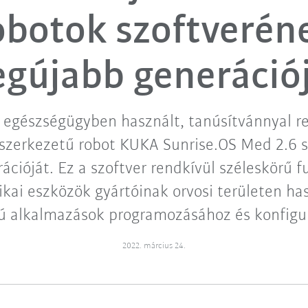
obotok szoftverén
egújabb generáció
z egészségügyben használt, tanúsítvánnyal r
zerkezetű robot KUKA Sunrise.OS Med 2.6 s
ációját. Ez a szoftver rendkívül széleskörű f
ikai eszközök gyártóinak orvosi területen has
ú alkalmazások programozásához és konfigu
2022. március 24.