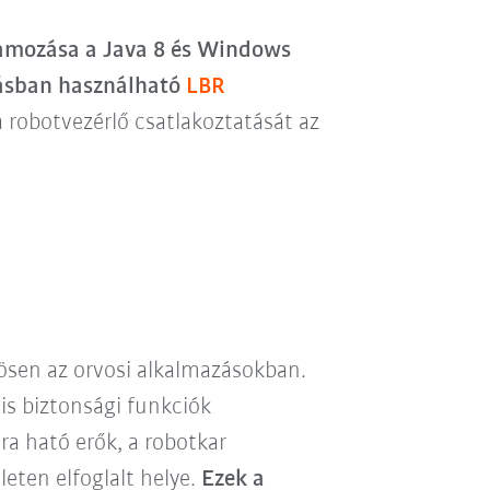
ramozása a Java 8 és Windows
zásban használható
LBR
 robotvezérlő csatlakoztatását az
ösen az orvosi alkalmazásokban.
lis biztonsági funkciók
ra ható erők, a robotkar
eten elfoglalt helye.
Ezek a