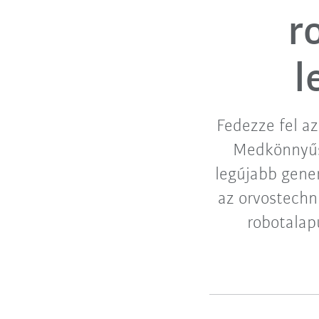
r
l
Fedezze fel a
Medkönnyűs
legújabb gener
az orvostechn
robotalap