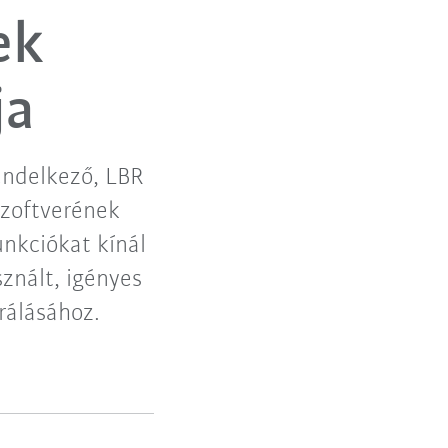
ek
ja
endelkező, LBR
zoftverének
unkciókat kínál
znált, igényes
rálásához.