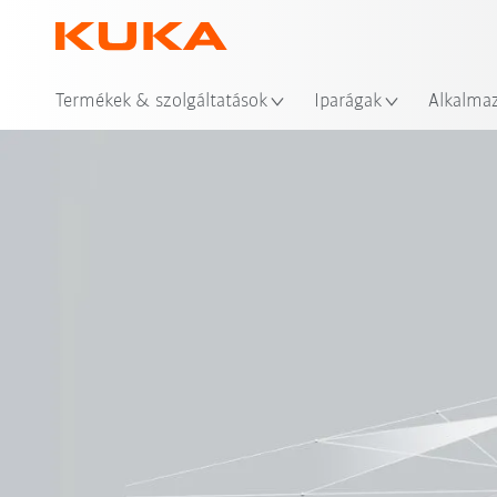
Hel
Termékek & szolgáltatások
Iparágak
Alkalma