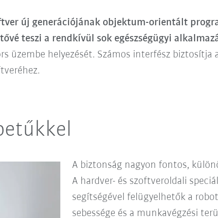
tver új generációjának objektum-orientált prog
etővé teszi a rendkívül sok egészségügyi alkalma
s üzembe helyezését. Számos interfész biztosítja a
ftveréhez.
betűkkel
A biztonság nagyon fontos, külön
A hardver- és szoftveroldali speciá
segítségével felügyelhetők a robot
sebessége és a munkavégzési terül