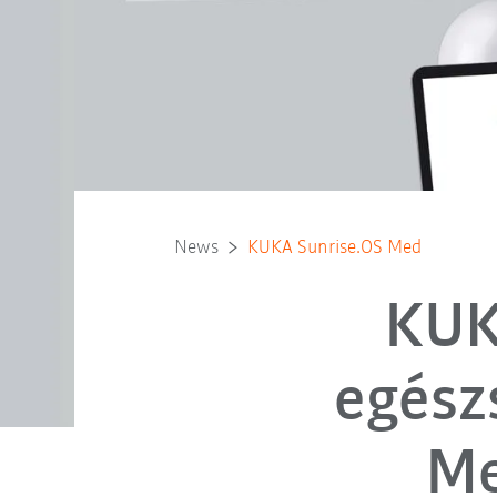
News
KUKA Sunrise.OS Med
KUK
egész
Me