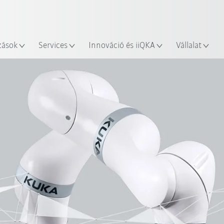
Robot Guide segítségével!
Angol / English
yszín
Ismerje meg a KUKA Robot Gu
zások
Services
Innováció és iiQKA
Vállalat