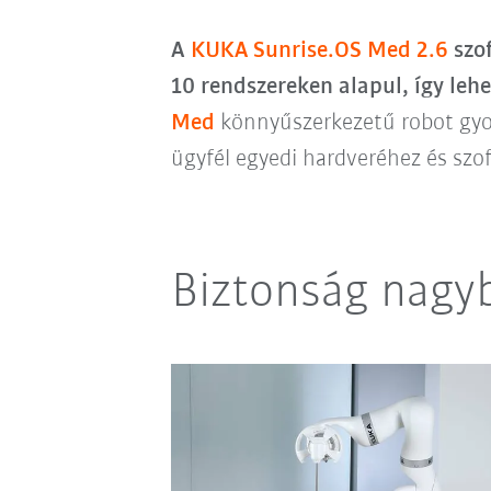
A
KUKA Sunrise.OS Med 2.6
szof
10 rendszereken alapul, így leh
Med
könnyűszerkezetű robot gyor
ügyfél egyedi hardveréhez és szo
Biztonság nagy