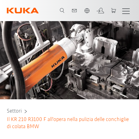
Italiano / Italian
Tutti i partner del sistema
Settori
Il KR 210 R3100 F all'opera nella pulizia delle conchiglie
di colata BMW