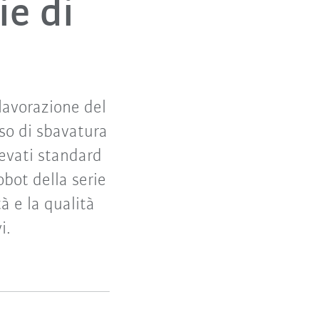
ie di
lavorazione del
sso di sbavatura
levati standard
obot della serie
 e la qualità
i.