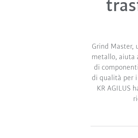
tras
Grind Master, 
metallo, aiuta 
di componenti 
di qualità per 
KR AGILUS ha
r