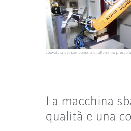
Sbavatura dei componenti di alluminio pressof
La macchina sba
qualità e una c