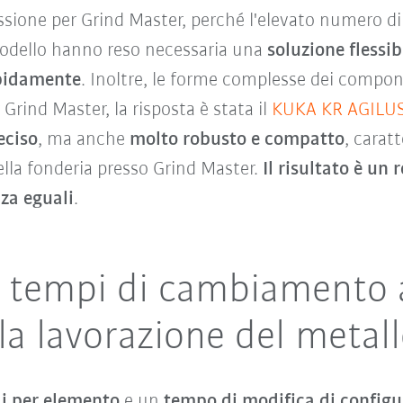
ussione per Grind Master, perché l'elevato numero d
odello hanno reso necessaria una
soluzione flessib
pidamente
. Inoltre, le forme complesse dei compone
r Grind Master, la risposta è stata il
KUKA KR AGILU
eciso
, ma anche
molto robusto e compatto
, carat
ella fonderia presso Grind Master.
Il risultato è un
za eguali
.
e i tempi di cambiament
la lavorazione del metal
di per elemento
e un
tempo di modifica di configu