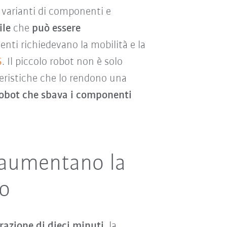
i varianti di componenti e
ile
che
può essere
nti richiedevano la mobilità e la
S
. Il piccolo robot non è solo
teristiche che lo rendono una
 robot che sbava i componenti
o aumentano la
lo
razione di dieci minuti
, la