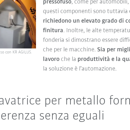
pressofuso
, come per automobili, 
questi componenti sono tuttavia el
richiedono un elevato grado di c
finitura
. Inoltre, le alte temperatu
fonderia si dimostrano essere diffic
che per le macchine.
Sia per migl
uso con KR AGILUS.
lavoro
che la
produttività e la qu
la soluzione è l’automazione.
vatrice per metallo for
oerenza senza eguali