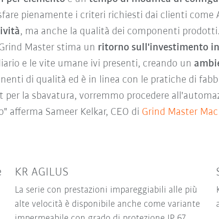
fare pienamente i criteri richiesti dai clienti come
ività
, ma anche la qualità dei componenti prodotti. 
 Grind Master stima un
ritorno sull'investimento in
diario e le vite umane ivi presenti, creando un
ambie
nti di qualità ed è in linea con le pratiche di fabb
t per la sbavatura, vorremmo procedere all'automazi
o" afferma Sameer Kelkar, CEO di
Grind Master Mach
e
KR AGILUS
La serie con prestazioni impareggiabili alle più
alte velocità è disponibile anche come variante
impermeabile con grado di protezione IP 67.