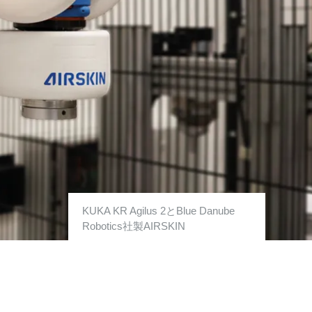
KUKA KR Agilus 2とBlue Danube
Robotics社製AIRSKIN