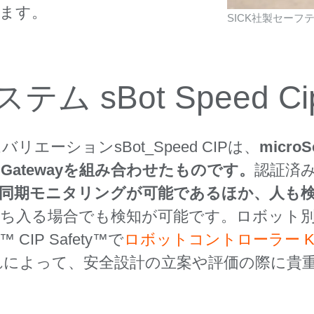
ます。
SICK社製セーフテ
 sBot Speed Ci
リエーションsBot_Speed CIPは、
micr
-pro Gatewayを組み合わせたものです。
認証済
な同期モニタリングが可能であるほか、人も
立ち入る場合でも検知が可能です。ロボット
 CIP Safety™で
ロボットコントローラー KU
れによって、安全設計の立案や評価の際に貴