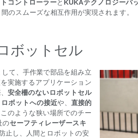
ットコントローラー
と
KUKAテクノロジーパ
ト間のスムーズな相互作用が実現されます。
ロボットセル
として、手作業で部品を組み立
査を実施するアプリケーション
際、
安全柵のないロボットセル
、
ロボットへの接近
や、
直接的
。
このような狭い場所でのチー
社の
セーフティレーザースキ
防止し、人間とロボットの安