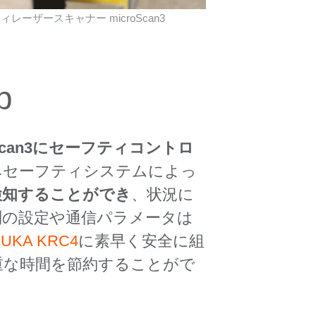
ィレーザースキャナー microScan3
p
oScan3にセーフティコントロ
みセーフティシステムによっ
検知することができ
、状況に
別の設定や通信パラメータは
KA KRC4
に素早く安全に組
重な時間を節約することがで