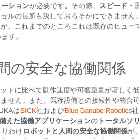
ューション
が必要です。その際、
スピード・
トセルの長所も決しておろそかにできません
すが、これまでのところこれは既存のヒュー
います。
間の安全な協働関係
ボットに比べて動作速度や可搬重量が著しく
きません。また、既存設備との接続性や統合
UKAは
SICK
社および
Blue Danube Robotics
社
ね備えた協働アプリケーション
の
トータルソ
とりわけ
ロボットと人間の安全な協働関係
が