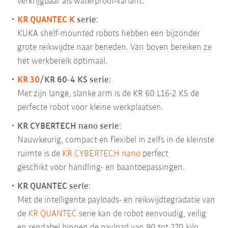
verkrijgbaar als waterproof-variant.
KR QUANTEC K
serie
:
KUKA shelf-mounted robots hebben een bijzonder
grote reikwijdte naar beneden. Van boven bereiken ze
het werkbereik optimaal.
KR 30
/KR 60-4 KS
serie
:
Met zijn lange, slanke arm is de KR 60 L16-2 KS de
perfecte robot voor kleine werkplaatsen.
KR CYBERTECH nano
serie
:
Nauwkeurig, compact en flexibel in zelfs in de kleinste
ruimte is de
KR CYBERTECH nano
perfect
geschikt
voor handling- en baantoepassingen.
KR QUANTEC
serie
:
Met de intelligente payloads- en reikwijdtegradatie van
de
KR QUANTEC
serie kan de robot eenvoudig, veilig
en rendabel binnen de payload van 90 tot 270 kilo