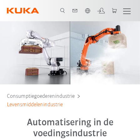
Nederlands / Dutch
White Paper
Video
Robots
Software
Services
Contact
Consumptiegoederenindustrie
Levensmiddelenindustrie
Automatisering in de
voedingsindustrie