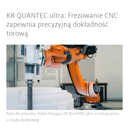
KR QUANTEC ultra: Frezowanie CNC
zapewnia precyzyjną dokładność
torową
Tylko dla artystów: Robot frezujący KR QUANTEC ultra w trakcie pracy
w studiu Babelsberg.