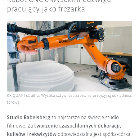
pracujący jako frezarka
KR QUANTEC ultra: Wysoka sztywność zapewnia precyzyjną dokładność
torową.
Studio Babelsberg
to najstarsze na świecie studio
filmowe. Za
tworzenie czasochłonnych dekoracji,
kulisów i rekwizytów
odpowiedzialna jest spółka-córka