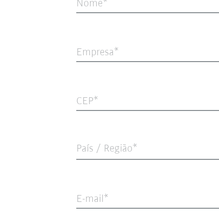
Nome
Empresa
CEP
País / Região*
E-mail