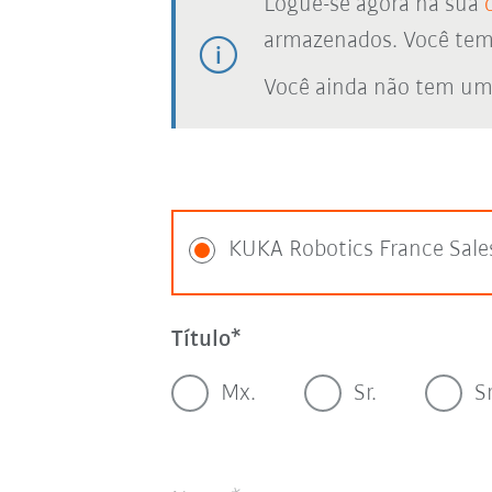
Logue-se agora na sua
armazenados. Você tem a
Você ainda não tem um
KUKA Robotics France Sale
Título
Mx.
Sr.
S