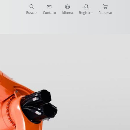
s para sua aplicação e indústria com o novo Guia do Robô KUKA!
KUKA!
Buscar
Contato
Idioma
Registro
Comprar