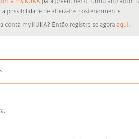
conta my.KUKA
para preencher o formulário autom
 possibilidade de alterá-los posteriormente.
a conta my.KUKA? Então registre-se agora
aqui.
s
ra.