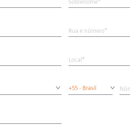
Sobrenome
Rua e número
Local
+55 - Brasil
Núm