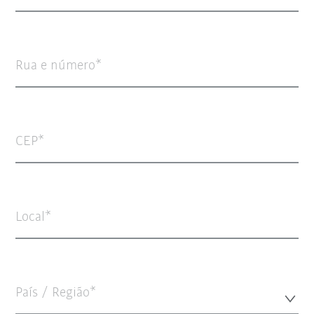
Rua e número
CEP
Local
País / Região*