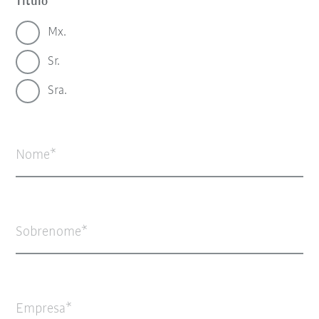
Título
Mx.
Sr.
Sra.
Nome
Sobrenome
Empresa