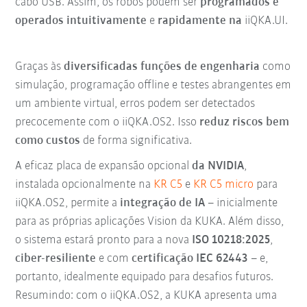
cabo USB. Assim, os robôs podem ser
programados e
operados
intuitivamente
e
rapidamente na
iiQKA.UI.
Graças às
diversificadas funções de engenharia
como
simulação, programação offline e testes abrangentes em
um ambiente virtual, erros podem ser detectados
precocemente com o iiQKA.OS2. Isso
reduz riscos bem
como custos
de forma significativa.
A eficaz placa de expansão opcional
da NVIDIA
,
instalada opcionalmente na
KR C5
e
KR C5 micro
para
iiQKA.OS2, permite a
integração de IA
– inicialmente
para as próprias aplicações Vision da KUKA. Além disso,
o sistema estará pronto para a nova
ISO 10218:2025
,
ciber-resiliente
e com
certificação IEC 62443
– e,
portanto, idealmente equipado para desafios futuros.
Resumindo: com o iiQKA.OS2, a KUKA apresenta uma