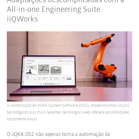
Adaptações descomplicadas com a
All-in-one Engineering Suite
iiQWorks
A combinação do KUKA System Software (KSS), moderníssimos stacks
tecnológicos e as mais recentes tecnologias web, oferece possibilidades
totalmente novas.
O iiQKA.OS2 não apenas torna a automação da