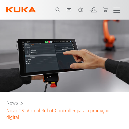
Português / Portuguese
News
Novo OS: Virtual Robot Controller para a produção
digital