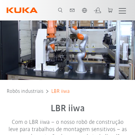
Português / Portuguese
Alimentações de energia
Tipo de Robô
Aplicações
Robôs industriais
LBR iiwa
LBR iiwa
Com o LBR iiwa – o nosso robô de construção
leve para trabalhos de montagem sensitivos – as