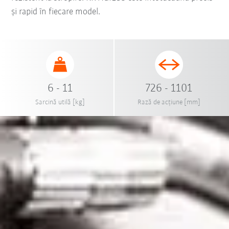
și rapid în fiecare model.
6 - 11
726 - 1101
Sarcină utilă [kg]
Rază de acțiune [mm]