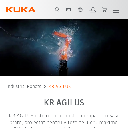
Română / Romanian
Avantaje
Versiuni robot
Robot Types
Applications
Industrial Robots
KR AGILUS
KR AGILUS
KR AGILUS este robotul nostru compact cu șase
brațe, proiectat pentru viteze de lucru maxime.