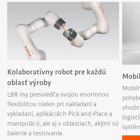
Kolaboratívny robot pre každú
Mobil
oblasť výroby
Mobil
LBR iisy presviedča svojou enormnou
pohybo
flexibilitou nielen pri nakladaní a
vhodn
u
vykladaní, aplikáciách Pick-and-Place a
logist
manipulácii, ale aj v oblastiach, akými sú
systé
balenie a testovanie.