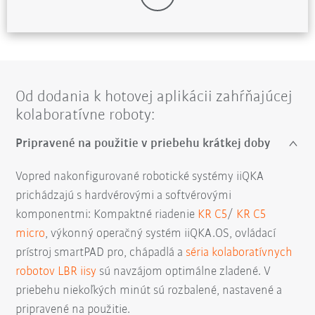
Od dodania k hotovej aplikácii zahŕňajúcej
kolaboratívne roboty:
Pripravené na použitie v priebehu krátkej doby
Vopred nakonfigurované robotické systémy iiQKA
prichádzajú s hardvérovými a softvérovými
komponentmi: Kompaktné riadenie
KR C5
/
KR C5
micro
, výkonný operačný systém iiQKA.OS, ovládací
prístroj smartPAD pro, chápadlá a
séria kolaboratívnych
robotov LBR iisy
sú navzájom optimálne zladené. V
priebehu niekoľkých minút sú rozbalené, nastavené a
pripravené na použitie.