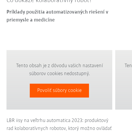
Čo dokáže kolaboratívny robot?
Príklady použitia automatizovaných riešení v
priemysle a medicíne
Tento obsah je z dôvodu vašich nastavení
Ten
súborov cookies nedostupný.
Povoliť súbory cookie
LBR iisy na veľtrhu automatica 2023: produktový
rad kolaboratívnych robotov, ktorý možno ovládať