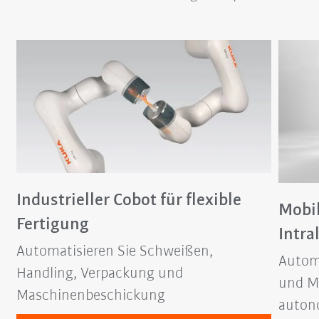
Industrieller Cobot für flexible
Mobil
Fertigung
Intra
Automatisieren Sie Schweißen,
Automa
Handling, Verpackung und
und M
Maschinenbeschickung
auton