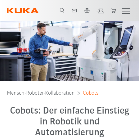
Französisch / French
Cobots online kaufen
Vorteile
E-Book
FAQ
Mensch-Roboter-Kollaboration
Cobots
Cobots: Der einfache Einstieg
in Robotik und
Automatisierung