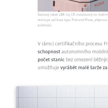
Šestiosý robot LBR iisy CR instalovaný na mobiln
realizuje aplikace typu Pick-and-Place, přeprav
paletizaci.
V rámci certifikačního procesu F
schopnost
autonomního mobilního
počet stanic
bez omezení běžných
umožňuje
vyrábět malé šarže z