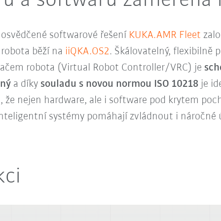
u a softwaru zaměřená
 osvědčené softwarové řešení
KUKA.AMR Fleet
zalo
 robota běží na
iiQKA.OS2
. Škálovatelný, flexibilně
čem robota (Virtual Robot Controller/VRC) je
sch
lný
a díky
souladu s novou normou ISO 10218
je id
 že nejen hardware, ale i software pod krytem poc
teligentní systémy pomáhají zvládnout i náročné ú
kci