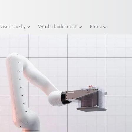
Slovenčina / Slovak
sto
rvisné služby
Výroba budúcnosti
Firma