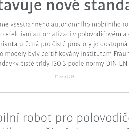
tavuje nové stand
eme všestranného autonomního mobilního ro
o efektivní automatizaci v polovodičovém a
rianta určená pro čisté prostory je dostupná 
to modely byly certifikovány institutem Fraun
davky čisté třídy ISO 3 podle normy DIN EN
17. júna 2025
lní robot pro polovodič