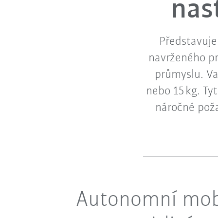
nas
Představuj
navrženého pr
průmyslu. Va
nebo 15 kg. Ty
náročné poža
Autonomní mobi