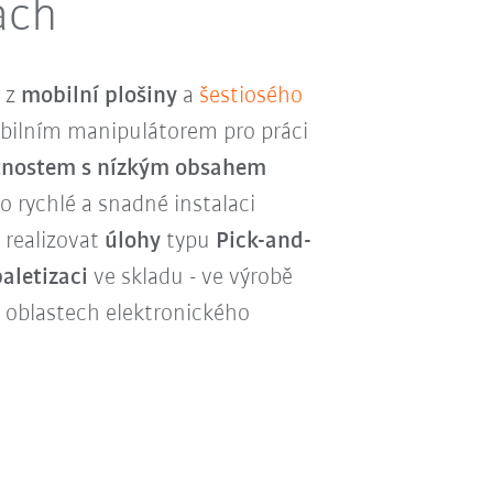
ách
á z
mobilní plošiny
a
šestiosého
obilním manipulátorem pro práci
tnostem s nízkým obsahem
Po rychlé a snadné instalaci
 realizovat
úlohy
typu
Pick-and-
aletizaci
ve skladu - ve výrobě
h oblastech elektronického