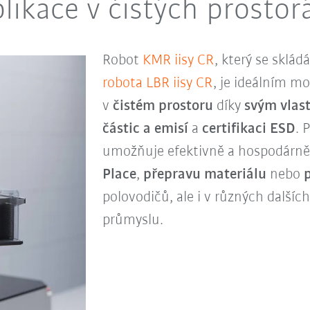
plikace v čistých prostor
Robot
KMR
iisy CR
, který se sklád
robota LBR iisy CR
, je ideálním m
v
čistém prostoru
díky
svým vlas
částic a emisí
a
certifikaci ESD
. 
umožňuje efektivně a hospodárně
Place
,
přepravu materiálu
nebo
p
polovodičů, ale i v různých dalšíc
průmyslu.