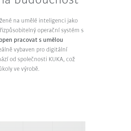
 na budoucnost
žené na umělé inteligenci jako
 přizpůsobitelný operační systém s
open pracovat s umělou
eálně vybaven pro digitální
hází od společnosti KUKA, což
koly ve výrobě.