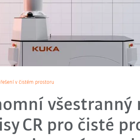
řešení v čistém prostoru
omní všestranný 
isy CR pro čisté pr