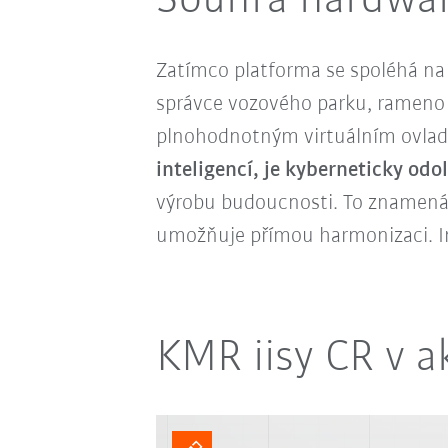
Souhra hardwar
Zatímco platforma se spoléhá na
správce vozového parku, rameno
plnohodnotným virtuálním ovlada
inteligencí, je kyberneticky odo
výrobu budoucnosti. To znamená,
umožňuje přímou harmonizaci. In
KMR iisy CR v a