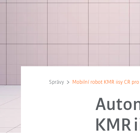
Správy
Mobilní robot KMR iisy CR pro 
Auton
KMR i