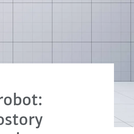
robot:
ostory