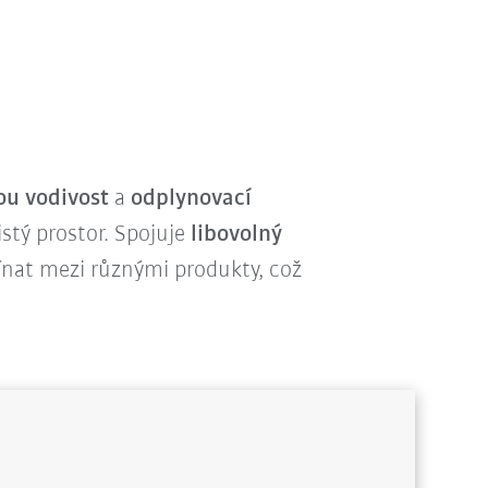
ou vodivost
a
odplynovací
tý prostor. Spojuje
libovolný
ínat mezi různými produkty, což