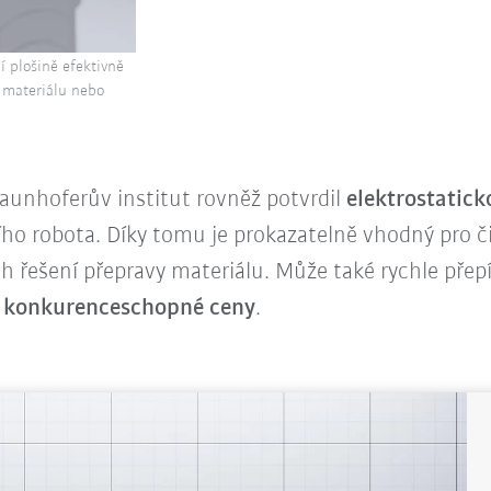
í plošině efektivně
u materiálu nebo
raunhoferův institut rovněž potvrdil
elektrostatick
 robota. Díky tomu je prokazatelně vhodný pro čis
 řešení přepravy materiálu. Může také rychle přep
a konkurenceschopné ceny
.