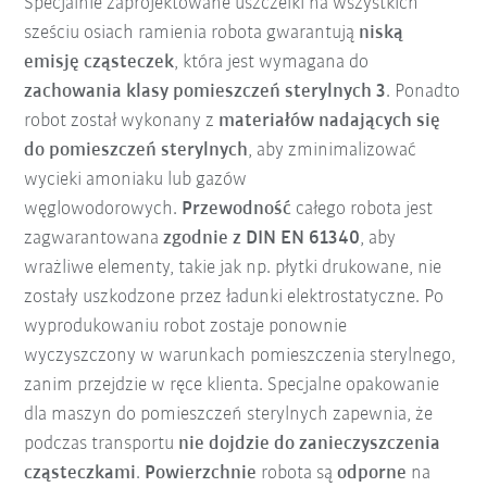
Specjalnie zaprojektowane uszczelki na wszystkich
sześciu osiach ramienia robota gwarantują
niską
emisję cząsteczek
, która jest wymagana do
zachowania klasy pomieszczeń sterylnych 3
. Ponadto
robot został wykonany z
materiałów nadających się
do pomieszczeń sterylnych
, aby zminimalizować
wycieki amoniaku lub gazów
węglowodorowych.
Przewodność
całego robota jest
zagwarantowana
zgodnie z DIN EN 61340
, aby
wrażliwe elementy, takie jak np. płytki drukowane, nie
zostały uszkodzone przez ładunki elektrostatyczne. Po
wyprodukowaniu robot zostaje ponownie
wyczyszczony w warunkach pomieszczenia sterylnego,
zanim przejdzie w ręce klienta. Specjalne opakowanie
dla maszyn do pomieszczeń sterylnych zapewnia, że
podczas transportu
nie dojdzie do zanieczyszczenia
cząsteczkami
.
Powierzchnie
robota są
odporne
na