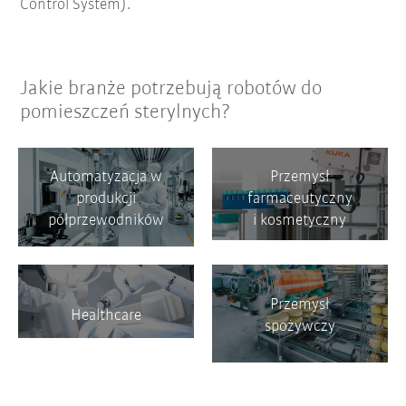
Control System).
Jakie branże potrzebują robotów do
pomieszczeń sterylnych?
Automatyzacja w
Przemysł
produkcji
farmaceutyczny
półprzewodników
i kosmetyczny
Przemysł
Healthcare
spożywczy