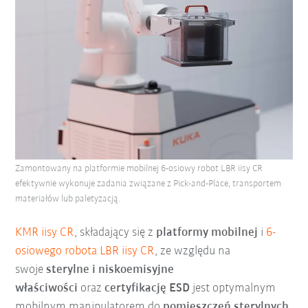
Zamontowany na platformie mobilnej 6-osiowy robot LBR iisy CR
efektywnie wykonuje zadania związane z Pick-and-Place, transportem
materiałów lub paletyzacją.
KMR iisy CR
, składający się z
platformy mobilnej
i
6-
osiowego robota LBR iisy CR
, ze względu na
swoje
sterylne i niskoemisyjne
właściwości
oraz
certyfikację ESD
jest optymalnym
mobilnym manipulatorem do
pomieszczeń sterylnych