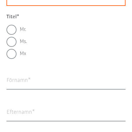
Titel
Mr.
Ms.
Mx
Förnamn
Efternamn