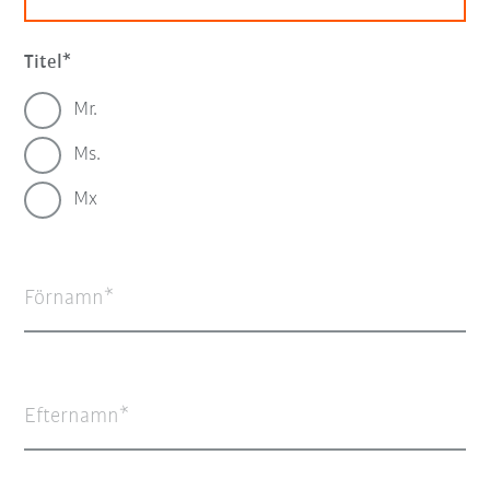
Titel
Mr.
Ms.
Mx
Förnamn
Efternamn