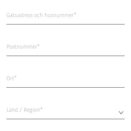
Gatuadress och husnummer
Postnummer
Ort
Land / Region*