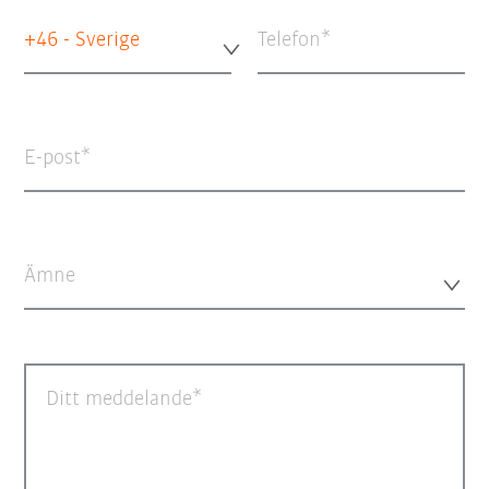
+46 - Sverige
Telefon
E-post
Ämne
Ditt meddelande