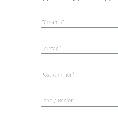
Förnamn
Företag
Postnummer
Land / Region*