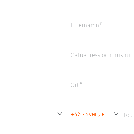
Efternamn
Gatuadress och husnu
Ort
+46 - Sverige
Tel