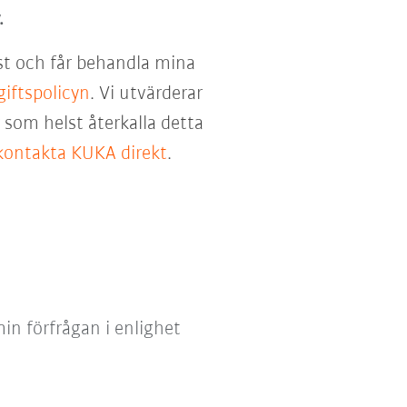
.
st och får behandla mina
iftspolicyn
. Vi utvärderar
som helst återkalla detta
kontakta KUKA direkt
.
in förfrågan i enlighet