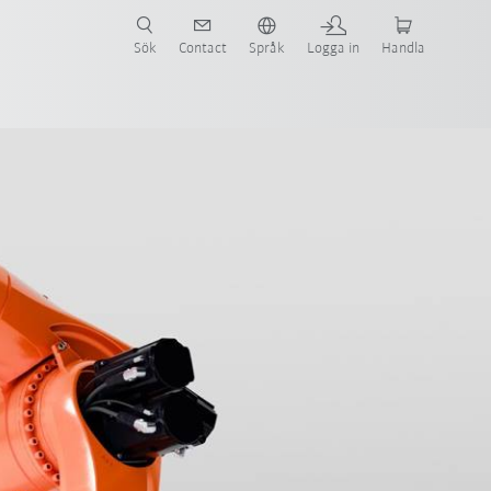
Sök
Contact
Språk
Logga in
Handla