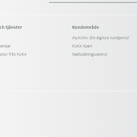
ch tjänster
Kundområde
my.KUKA: Din digitala kundportal
xempel
KUKA Xpert
botar från KUKA
Nedladdningscentral