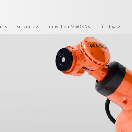
Engelska / English
s
er
Services
Innovation & iiQKA
Företag