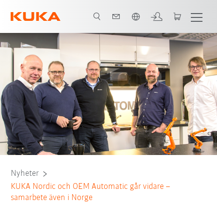
Engelska / English
Nyheter
KUKA Nordic och OEM Automatic går vidare –
samarbete även i Norge