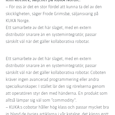
Kim Reeslev, säljchef på KUKA Nordic.
– För oss är det en stor fördel att kunna ta del av den
skickligheten, säger Frode Grimsbø, säljansvarig på
KUKA Norge.
Ett samarbete av det här slaget, med en extern
distributör snarare än en systemintegratör, passar
särskilt väl när det gäller kollaborativa robotar.
Ett samarbete av det här slaget, med en extern
distributör snarare än en systemintegratör, passar
särskilt väl när det gäller kollaborativa robotar. Coboten
kräver ingen avancerad programmering eller andra
specialkunskaper. I stället lär den sig rörelserna genom
att operatören styr den med händerna. En produkt som
alltså lämpar sig väl som ”commodity”.
– KUKA:s cobotar håller hög klass och passar mycket bra
in bland de övriga artiklarna i vår katalog, det känns gott