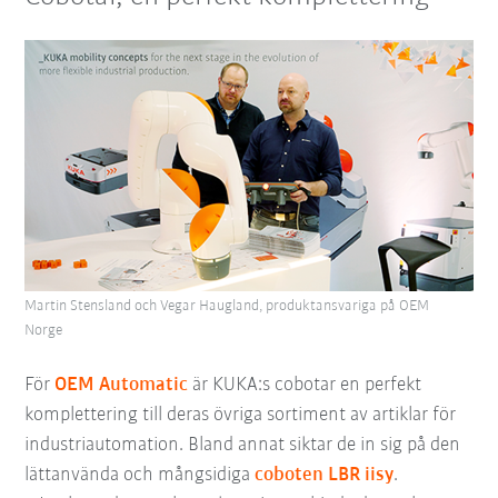
Martin Stensland och Vegar Haugland, produktansvariga på OEM
Norge
För
OEM Automatic
är KUKA:s cobotar en perfekt
komplettering till deras övriga sortiment av artiklar för
industriautomation. Bland annat siktar de in sig på den
lättanvända och mångsidiga
coboten LBR iisy
.