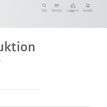
Sök
Contact
Logga in
Handla
uktion
r