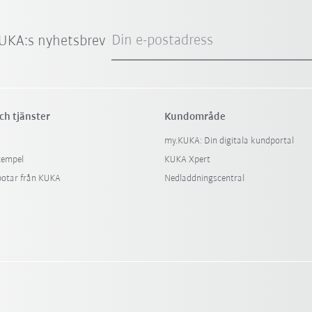
Din e-postadress
UKA:s nyhetsbrev
ch tjänster
Kundområde
my.KUKA: Din digitala kundportal
xempel
KUKA Xpert
botar från KUKA
Nedladdningscentral